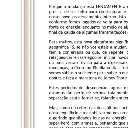
Porque a mudança está LENTAMENTE a co
precisa de ser feito para reestruturar 
nosso novo processamento interno. Isto
conforme fomos jogados de volta para os
fonte de energia, enquanto no meio de 
final da cauda de algumas transmutações c
Para muitos, esta nova plataforma signif
geográfica (& se não vos estais a mudar
tem a cor errada ou que, de repente, od
relações/carreiras/negócios, iniciar novo
ou uma versão revista para a expressão 
mudanças, o Conselho Pleidiano diz… “es
somos sábios o suficiente para saber o q
donuts e faça a maratona de Jersey Shore
Estes períodos de desconexão, agora 
estamos tão perto de sermos totalment
separação está a tornar-se, falando em t
Mas, como eu referi nas duas últimas actua
nosso equilíbrio e a estabilizarmo-nos no 
e gerindo quantidades loucas de energia
super-herói com amnésia, pensando que n