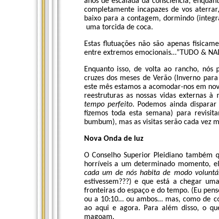
anos de escalada da consciência, enquant
completamente incapazes de vos aterrar
baixo para a contagem, dormindo (integr
uma torcida de coca.
Estas flutuações não são apenas fisicam
entre extremos emocionais…”TUDO & NADA
Enquanto isso, de volta ao rancho, nós 
cruzes dos meses de Verão (Inverno para
este mês estamos a acomodar-nos em nova
reestruturas as nossas vidas externas
tempo perfeito
. Podemos ainda disparar 
fizemos toda esta semana) para revisi
bumbum), mas as visitas serão cada vez m
Nova Onda de luz
O Conselho Superior Pleidiano também q
horríveis a um determinado momento, el
cada um de nós habita de modo voluntá
estivessem???) e que está a chegar um
fronteiras do espaço e do tempo. (Eu pens
ou a 10:10… ou ambos… mas, como de c
ao aqui e agora. Para além disso, o q
magoam.