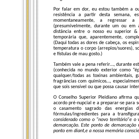
Por falar em dor, eu estou também a o
resistência a partir desta semana, 
momentaneamente, a regressar a 
(presumivelmente, durante um ou em a
distância entre o nosso eu superior 
temporária que, aparentemente, complet
(Daqui todas as dores de cabeça, os espirr
temperatura o corpo (arrepios/suores), s
e fístulas de mau gosto.)
Também vale a pena referir…, durante este
(conhecida no mundo exterior como “ép
qualquer/todas as toxinas ambientais, g
fragrâncias com químicos…, especialment
que sois sensível ou que possa causar inte
O Conselho Superior Pleidiano afirma qu
acordo pré-nupcial e a preparar-se para
o casamento sagrado das energias 
fórmulas/ingredientes para a transfigu
considerado como o “novo território”e o
demarcação. Este ponto de demarcação r
ponto em diant,e a nossa memória conscien