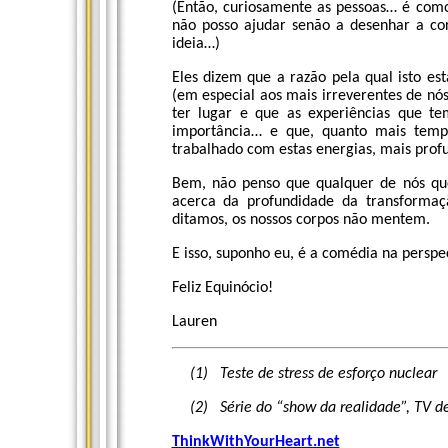
(Então, curiosamente as pessoas… é como
não posso ajudar senão a desenhar a cor
ideia…)
Eles dizem que a razão pela qual isto est
(em especial aos mais irreverentes de n
ter lugar e que as experiências que t
importância… e que, quanto mais temp
trabalhado com estas energias, mais prof
Bem, não penso que qualquer de nós que 
acerca da profundidade da transforma
ditamos, os nossos corpos não mentem.
E isso, suponho eu, é a comédia na perspect
Feliz Equinócio!
Lauren
(1)
Teste de stress de esforço nuclear
(2)
Série do “show da realidade”, TV d
ThinkWithYourHeart.net