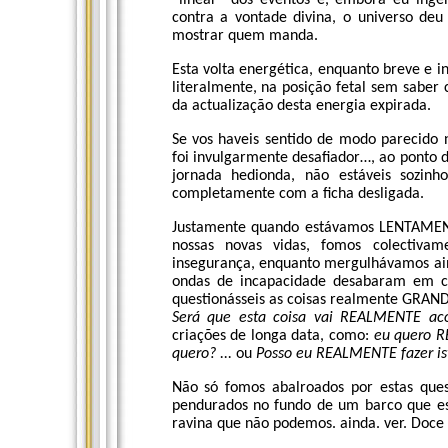
“linear” dos eventos e, embora eu ing
contra a vontade divina, o universo de
mostrar quem manda.
Esta volta energética, enquanto breve e in
literalmente, na posição fetal sem sabe
da actualização desta energia expirada.
Se vos haveis sentido de modo parecido
foi invulgarmente desafiador…, ao ponto d
jornada hedionda, não estáveis sozinh
completamente com a ficha desligada.
Justamente quando estávamos LENTAMENT
nossas novas vidas, fomos colectiva
insegurança, enquanto mergulhávamos ai
ondas de incapacidade desabaram em c
questionásseis as coisas realmente GRAN
Será que esta coisa vai REALMENTE a
criações de longa data, como:
eu quero R
quero? ...
ou
Posso eu REALMENTE fazer is
Não só fomos abalroados por estas que
pendurados no fundo de um barco que es
ravina que não podemos. ainda. ver. Doce 