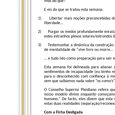
Mas do quê?
E eis do que se tratou esta semana:
1)
Libertar mais noções preconcebidas d
liberdade…
2)
Purgar os medos profundamente enraiz
estes estranhos plexos solares/estrondos
3)
Testemunhar a dinâmica da construção (f
de mentalidade de “vive livre ou morre…
… e tudo isto como preparação para sair e
Esta semana foi delineada para abanar a
sentimentos de incapacidade (
eu tenho r
para o desconhecido com confiança à m
sem que saibamos nada sobre “os como’s”
O Conselho Superior Pleidiano refere qu
nosso modelo divino enquanto começamos
humano.
” De facto, eles dizem que esta 
estas duas realidades (separação/reconex
Com a Ficha Desligada