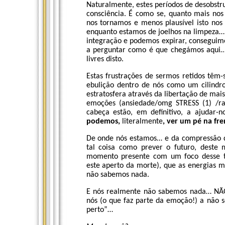
Naturalmente, estes períodos de desobst
consciência. É como se, quanto mais nos
nos tornamos e menos plausível isto nos
enquanto estamos de joelhos na limpeza…
integração e podemos expirar, conseguim
a perguntar como é que chegámos aqui…
livres disto.
Estas frustrações de sermos retidos têm
ebulição dentro de nós como um cilindro
estratosfera através da libertação de mai
emoções (ansiedade/omg STRESS (1) /ra
cabeça estão, em definitivo, a ajudar-
podemos,
literalmente
, ver um pé na fre
De onde nós estamos… e da compressão 
tal coisa como prever o futuro, deste
momento presente com um foco desse ti
este aperto da morte), que as energias 
não sabemos nada.
E nós realmente não sabemos nada… NÃ
nós (o que faz parte da emoção!) a não 
perto”…