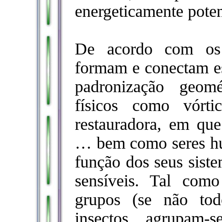
energeticamente poten
De acordo com os i
formam e conectam es
padronização geom
físicos como vórti
restauradora, em que
… bem como seres h
função dos seus sist
sensíveis. Tal com
grupos (se não tod
insectos agrupam-