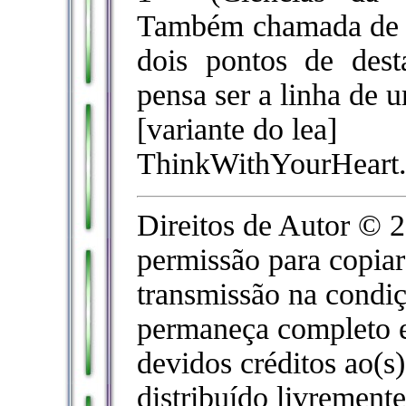
Também chamada de l
dois pontos de des
pensa ser a linha de u
[variante do lea]
ThinkWithYourHeart.
Direitos de Autor © 
permissão para copiar 
transmissão na condi
permaneça completo e
devidos créditos ao(s)
distribuído livremente