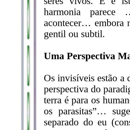
seres vivos. E é is
harmonia parec
acontecer… embora 
gentil ou subtil.
Uma Perspectiva Ma
Os invisíveis estão a
perspectiva do paradi
terra é para os human
os parasitas”… sug
separado do eu (cons