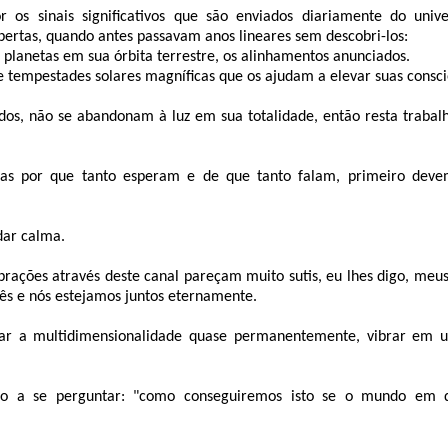
 os sinais significativos que são enviados diariamente do unive
ertas, quando antes passavam anos lineares sem descobri-los:
planetas em sua órbita terrestre, os alinhamentos anunciados.
de tempestades solares magníficas que os ajudam a elevar suas consci
os, não se abandonam à luz em sua totalidade, então resta trabalh
as por que tanto esperam e de que tanto falam, primeiro dev
dar calma.
rações através deste canal pareçam muito sutis, eu lhes digo, meu
ês e nós estejamos juntos eternamente.
çar a multidimensionalidade quase permanentemente, vibrar em 
rão a se perguntar: "como conseguiremos isto se o mundo em 