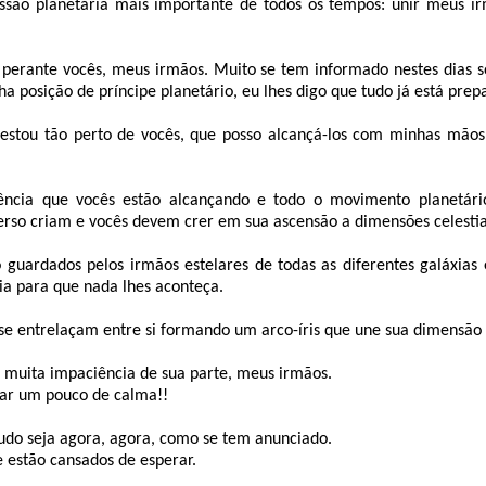
são planetária mais importante de todos os tempos: unir meus ir
perante vocês, meus irmãos. Muito se tem informado nestes dias 
a posição de príncipe planetário, eu lhes digo que tudo já está prep
 estou tão perto de vocês, que posso alcançá-los com minhas mãos
iência que vocês estão alcançando e todo o movimento planetário
verso criam e vocês devem crer em sua ascensão a dimensões celestia
 guardados pelos irmãos estelares de todas as diferentes galáxias 
ia para que nada lhes aconteça.
se entrelaçam entre si formando um arco-íris que une sua dimensão 
 muita impaciência de sua parte, meus irmãos.
dar um pouco de calma!!
udo seja agora, agora, como se tem anunciado.
 estão cansados de esperar.