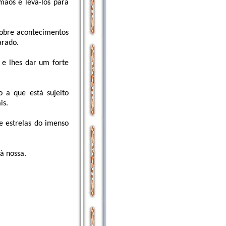
mãos e levá-los para
sobre acontecimentos
arado.
 e lhes dar um forte
 a que está sujeito
is.
e estrelas do imenso
à nossa.