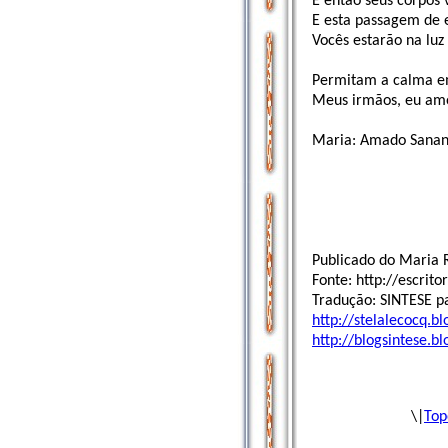
E então seus corpos 
E esta passagem de e
Vocês estarão na luz
Permitam a calma em
Meus irmãos, eu amo 
Maria: Amado Sanand
Publicado do Maria R
Fonte: http://escrit
Tradução: SINTESE p
http://stelalecocq.b
http://blogsintese.b
\|
Top