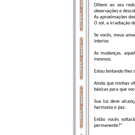
Olhem ao seu redor
observações e descob
As aproximações dos 
O sol, a irradiação 
Se vocês, meus amad
interior.
As mudanças, aquel
mesmos.
Estou tentando lhes 
Ainda que minhas vib
básicas para que voc
Sua luz deve alcan
harmonia e paz.
Então vocês volta
permanente?"