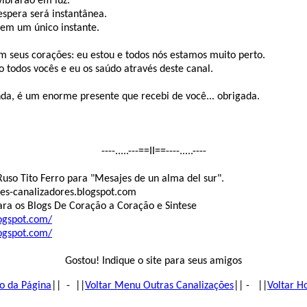
vibrarão em luz.
spera será instantânea.
 em um único instante.
 seus corações: eu estou e todos nós estamos muito perto.
todos vocês e eu os saúdo através deste canal.
a, é um enorme presente que recebi de você... obrigada.
----.....---==II==----.....----
uso Tito Ferro para "Mesajes de un alma del sur".
ores-canalizadores.blogspot.com
ara os Blogs De Coração a Coração e Sintese
logspot.com/
logspot.com/
Gostou! Indique o site para seus amigos
o da Página
|| - ||
Voltar Menu Outras Canalizações
|| - ||
Voltar 