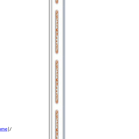
Home
|/