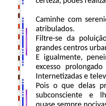
certeza, podes realiza
Caminhe com seren
atribulados.
Filtre-se da poluiç
grandes centros urba
E igualmente, penei
excesso prolongado 
Internetizadas e telev
Pois o que delas 
subconsciente e l
quase sempre nociva