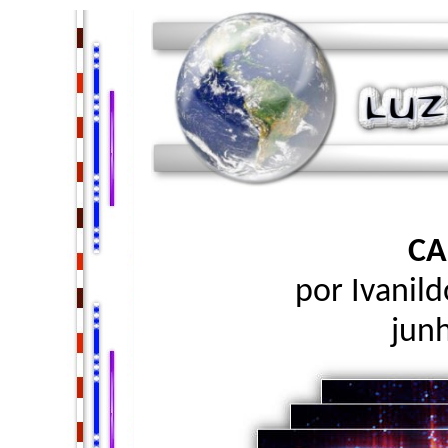
CA
por Ivanil
jun