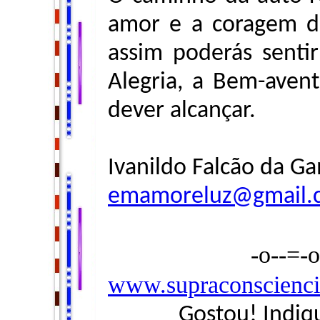
amor e a coragem d
assim poderás sentir
Alegria, a Bem-aven
dever alcançar.
Ivanildo Falcão da G
emamoreluz@gmail.
-o--=-
www.supraconscienci
Gostou! Indiq