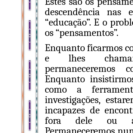
Estes são os pensam
descendência nas 
“educação”. E o prob
os “pensamentos”.
Enquanto ficarmos c
e lhes chamar
permaneceremos co
Enquanto insistirm
como a ferrament
investigações, estar
incapazes de encon
fora dele ou as
Permaneceremos numa