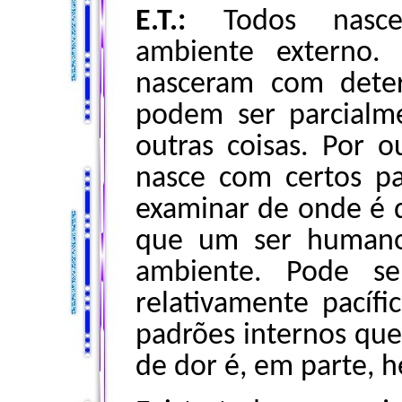
E.T.:
Todos nasc
ambiente externo
nasceram com deter
podem ser parcialm
outras coisas. Por o
nasce com certos p
examinar de onde é q
que um ser humano
ambiente. Pode se
relativamente pacíf
padrões internos qu
de dor é, em parte, 