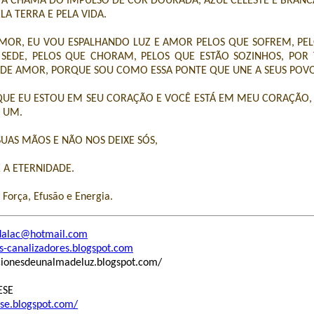
A CHAMA DO IMPULSO DE COR DOURADA, AZUL CELESTE E BRAN
ELA TERRA E PELA VIDA.
AMOR, EU VOU ESPALHANDO LUZ E AMOR PELOS QUE SOFREM, PE
 SEDE, PELOS QUE CHORAM, PELOS QUE ESTÃO SOZINHOS, POR
 DE AMOR, PORQUE SOU COMO ESSA PONTE QUE UNE A SEUS POVO
ORQUE EU ESTOU EM SEU CORAÇÃO E VOCÊ ESTÁ EM MEU CORAÇÃO
 UM.
UAS MÃOS E NÃO NOS DEIXE SÓS,
É A ETERNIDADE.
Força, Efusão e Energia.
alac@hotmail.com
es-canalizadores.blogspot.com
acionesdeunalmadeluz.blogspot.com/
ESE
ese.blogspot.com/