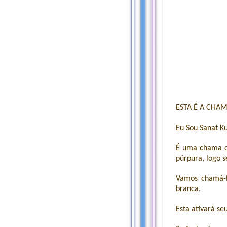
ESTA É A CHA
Eu Sou Sanat 
É uma chama c
púrpura, logo s
Vamos chamá-l
branca.
Esta ativará se