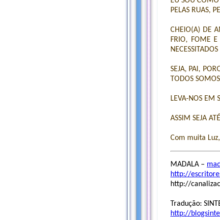
EU SOU COMO 
PELAS RUAS, P
CHEIO(A) DE 
FRIO, FOME E
NECESSITADOS
SEJA, PAI, P
TODOS SOMOS
LEVA-NOS EM S
ASSIM SEJA AT
Com muita Luz, 
MADALA –
mad
http://escritor
http://canaliz
Tradução: SINT
http://blogsint