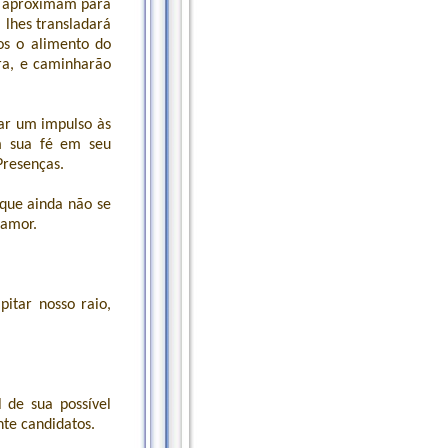
e aproximam para
 lhes transladará
s o alimento do
ra, e caminharão
ar um impulso às
m sua fé em seu
Presenças.
que ainda não se
 amor.
itar nosso raio,
 de sua possível
te candidatos.