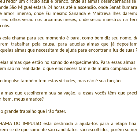
seu redor um círculo azul e branco, onde as almas desencarnadas s
 onde São Miguel estará 24 horas até a ascensão, onde Sanat Kumara
 e amor imenso, onde Eu mesmo Sananda e Maitreya lhes daremo
 seu olhos verão nos próximos meses, onde serão maestros na Ter
 nós.
s esta chama para seu momento é para, como bem diz seu nome, d
rem trabalhar pela causa, para aquelas almas que já deposita
aquelas almas que necessitam de ajuda para encontrar a luz de suas 
elas almas que estão no sonho do esquecimento. Para essas almas 
m são na realidade, o que elas necessitam é de muita compaixão e
o impulso também tem estas virtudes, mas não é sua função.
almas que escolheram sua salvação, a essas vocês têm que precip
m bem, meus amados?
 grande trabalho que irão fazer.
HAMA DO IMPULSO está destinada a ajudá-los para a etapa final
rem-se de que somente são candidatos, são escolhidos, porém somen