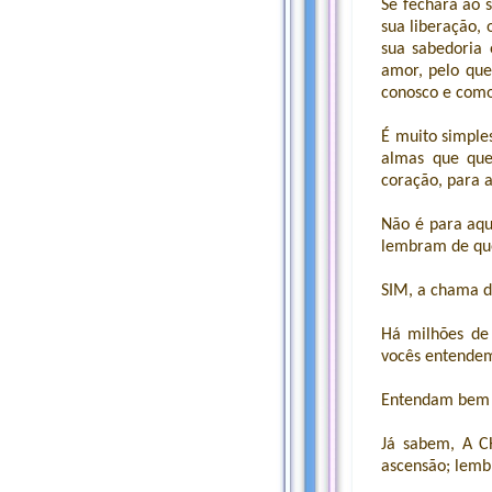
Se fechará ao 
sua liberação,
sua sabedoria
amor, pelo que
conosco e como
É muito simple
almas que que
coração, para 
Não é para aqu
lembram de que
SIM, a chama d
Há milhões de 
vocês entende
Entendam bem o
Já sabem, A C
ascensão; lemb