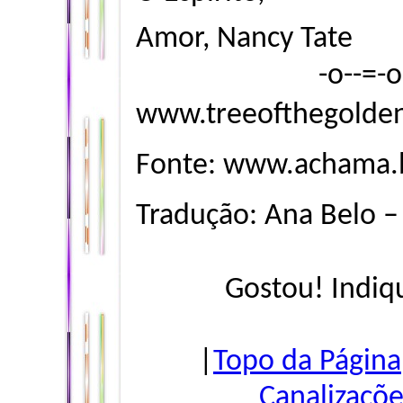
Amor, Nancy Tate
-o--=-
www.treeofthegolden
Fonte:
www.achama.b
Tradução: Ana Belo 
Gostou! Indiq
|
Topo da Página
Canalizaçõe