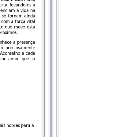
urta, levando-os a
enciam a vida na
s se tornam ainda
com a força vital
oto que move esta
próximos.
conhece a presença
ão preciosamente
. Aconselho a cada
aior amor que já
ais nobres para a