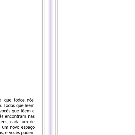
a que todos nós,
m. Todos que lêem
 vocês que lêem e
cês encontram nas
gens, cada um de
re um novo espaço
os, e vocês podem