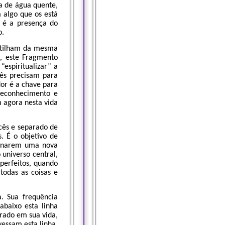
a de água quente,
 algo que os está
 é a presença do
o.
rtilham da mesma
, este Fragmento
“espiritualizar” a
cês precisam para
dor é a chave para
reconhecimento e
m agora nesta vida
ocês e separado de
. É o objetivo de
tornarem uma nova
 universo central,
perfeitos, quando
odas as coisas e
. Sua frequência
baixo esta linha
rado em sua vida,
essam esta linha,