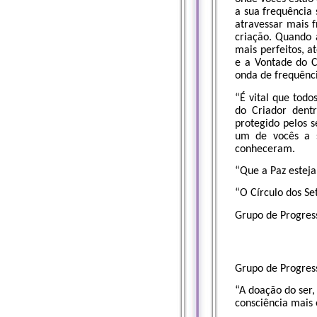
a sua frequência 
atravessar mais 
criação. Quando 
mais perfeitos, a
e a Vontade do C
onda de frequênci
“É vital que todo
do Criador dent
protegido pelos s
um de vocês a s
conheceram.
“Que a Paz esteja
“O Círculo dos Se
Grupo de Progres
Grupo de Progres
“A doação do ser,
consciência mais 