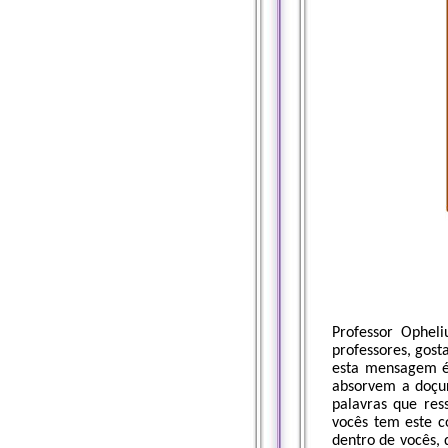
Professor Ophel
professores, gos
esta mensagem é 
absorvem a doçur
palavras que re
vocês tem este c
dentro de vocês,