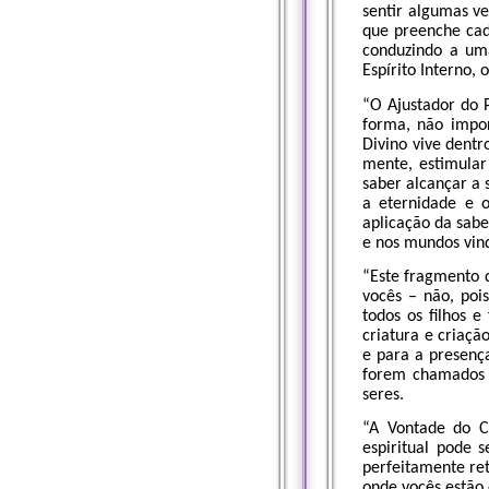
sentir algumas v
que preenche cad
conduzindo a um
Espírito Interno,
“O Ajustador do
forma, não impor
Divino vive dentr
mente, estimular
saber alcançar a 
a eternidade e 
aplicação da sabe
e nos mundos vin
“Este fragmento d
vocês – não, poi
todos os filhos 
criatura e criaçã
e para a presença
forem chamados 
seres.
“A Vontade do C
espiritual pode 
perfeitamente re
onde vocês estão 