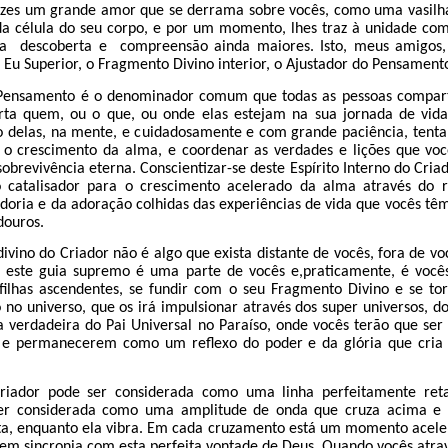
ezes um grande amor que se derrama sobre vocês, como uma vasilh
a célula do seu corpo, e por um momento, lhes traz à unidade com
a descoberta e compreensão ainda maiores. Isto, meus amigos,
 o Eu Superior, o Fragmento Divino interior, o Ajustador do Pensament
 Pensamento é o denominador comum que todas as pessoas compa
ta quem, ou o que, ou onde elas estejam na sua jornada de vida
o delas, na mente, e cuidadosamente e com grande paciência, tenta 
 o crescimento da alma, e coordenar as verdades e lições que vo
sobrevivência eterna. Conscientizar-se deste Espírito Interno do Cria
o catalisador para o crescimento acelerado da alma através do 
doria e da adoração colhidas das experiências de vida que vocês tê
douros.
ivino do Criador não é algo que exista distante de vocês, fora de v
s este guia supremo é uma parte de vocês e,praticamente, é vocês
e filhas ascendentes, se fundir com o seu Fragmento Divino e se 
o no universo, que os irá impulsionar através dos super universos, do
 verdadeira do Pai Universal no Paraíso, onde vocês terão que ser 
e permanecerem como um reflexo do poder e da glória que cria t
riador pode ser considerada como uma linha perfeitamente reta
ser considerada como uma amplitude de onda que cruza acima e a
ta, enquanto ela vibra. Em cada cruzamento está um momento acele
em sincronia com esta perfeita vontade de Deus. Quando vocês atrav