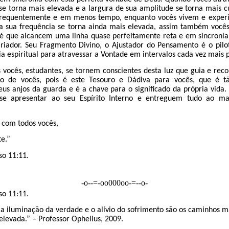
se torna mais elevada e a largura de sua amplitude se torna mais c
frequentemente e em menos tempo, enquanto vocês vivem e experi
a sua frequência se torna ainda mais elevada, assim também você
té que alcancem uma linha quase perfeitamente reta e em sincronia 
riador. Seu Fragmento Divino, o Ajustador do Pensamento é o pil
a espiritual para atravessar a Vontade em intervalos cada vez mais 
s vocês, estudantes, se tornem conscientes desta luz que guia e re
ro de vocês, pois é este Tesouro e Dádiva para vocês, que é t
eus anjos da guarda e é a chave para o significado da própria vida
e apresentar ao seu Espírito Interno e entreguem tudo ao m
 com todos vocês,
te.”
so 11:11.
-o--=-oo000oo-=--o-
so 11:11.
 a iluminação da verdade e o alívio do sofrimento são os caminhos m
elevada.” – Professor Ophelius, 2009.