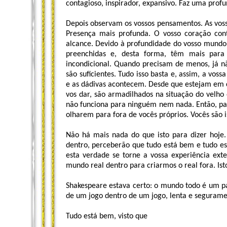
contagioso, inspirador, expansivo. Faz uma prof
Depois observam os vossos pensamentos. As vos
Presença mais profunda. O vosso coração con
alcance. Devido à profundidade do vosso mundo i
preenchidas e, desta forma, têm mais par
incondicional. Quando precisam de menos, já n
são suficientes. Tudo isso basta e, assim, a vos
e as dádivas acontecem. Desde que estejam em
vos dar, são armadilhados na situação do velh
não funciona para ninguém nem nada. Então, pa
olharem para fora de vocês próprios. Vocês são i
Não há mais nada do que isto para dizer hoje
dentro, perceberão que tudo está bem e tudo es
esta verdade se torne a vossa experiência ext
mundo real dentro para criarmos o real fora. Is
Shakespeare estava certo: o mundo todo é um p
de um jogo dentro de um jogo, lenta e segurame
Tudo está bem, visto que