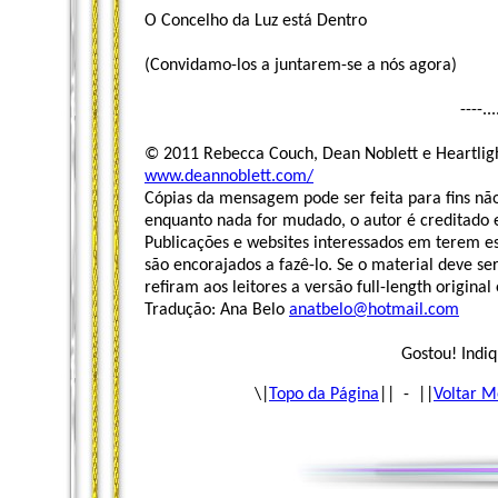
O Concelho da Luz está Dentro
(Convidamo-los a juntarem-se a nós agora)
----..
© 2011 Rebecca Couch, Dean Noblett e Heartlig
www.deannoblett.com/
Cópias da mensagem pode ser feita para fins não
enquanto nada for mudado, o autor é creditado e
Publicações e websites interessados ​​em terem e
são encorajados a fazê-lo. Se o material deve se
refiram aos leitores a versão full-length origin
Tradução: Ana Belo
anatbelo@hotmail.com
Gostou! Indiq
\|
Topo da Página
|| - ||
Voltar M