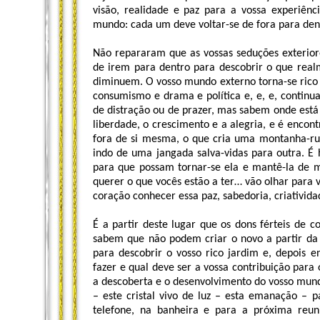
visão, realidade e paz para a vossa experiên
mundo: cada um deve voltar-se de fora para dent
Não repararam que as vossas seduções exterio
de irem para dentro para descobrir o que realm
diminuem. O vosso mundo externo torna-se rico p
consumismo e drama e política e, e, e, contin
de distração ou de prazer, mas sabem onde está
liberdade, o crescimento e a alegria, e é enco
fora de si mesma, o que cria uma montanha-rus
indo de uma jangada salva-vidas para outra. É
para que possam tornar-se ela e mantê-la de m
querer o que vocês estão a ter… vão olhar para v
coração conhecer essa paz, sabedoria, criativid
É a partir deste lugar que os dons férteis de
sabem que não podem criar o novo a partir da 
para descobrir o vosso rico jardim e, depois 
fazer e qual deve ser a vossa contribuição pa
a descoberta e o desenvolvimento do vosso mund
– este cristal vivo de luz – esta emanação – p
telefone, na banheira e para a próxima reun