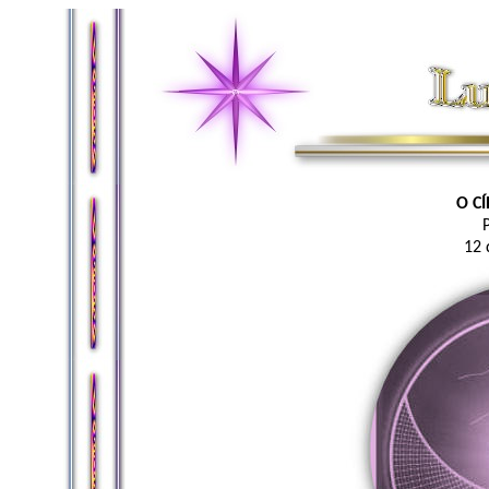
O C
12 