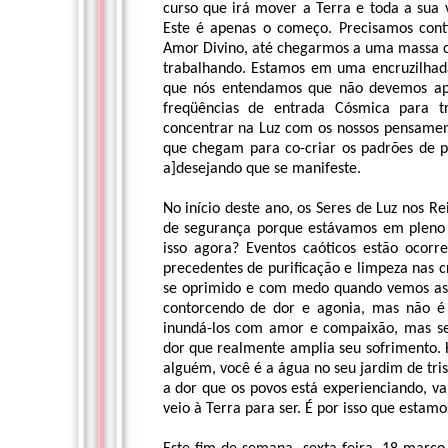
curso que irá mover a Terra e toda a sua 
Este é apenas o começo. Precisamos cont
Amor Divino, até chegarmos a uma massa cr
trabalhando. Estamos em uma encruzilhada
que nós entendamos que não devemos ape
freqüências de entrada Cósmica para t
concentrar na Luz com os nossos pensamento
que chegam para co-criar os padrões de p
a]desejando que se manifeste.
No início deste ano, os Seres de Luz nos R
de segurança porque estávamos em pleno 
isso agora? Eventos caóticos estão oco
precedentes de purificação e limpeza nas 
se oprimido e com medo quando vemos as n
contorcendo de dor e agonia, mas não é
inundá-los com amor e compaixão, mas s
dor que realmente amplia seu sofrimento. 
alguém, você é a água no seu jardim de tris
a dor que os povos está experienciando, v
veio à Terra para ser. É por isso que estamos