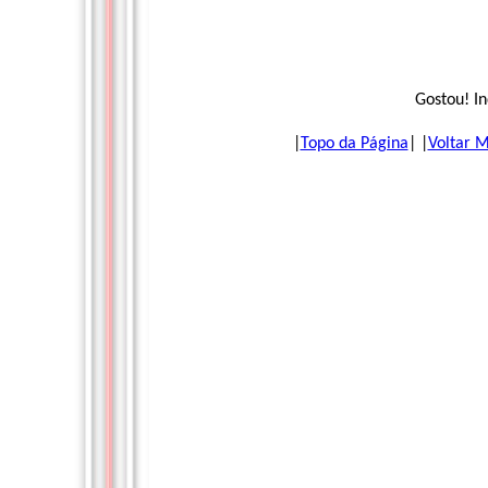
Gostou! I
|
Topo da Página
| |
Voltar 