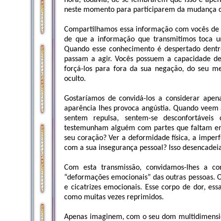
hora, todavia, de se lembrarem que isso é ape
neste momento para participarem da mudança cós
Compartilhamos essa informação com vocês de m
de que a informação que transmitimos toca u
Quando esse conhecimento é despertado dentro
passam a agir. Vocês possuem a capacidade de 
forçá-los para fora da sua negação, do seu me
oculto.
Gostaríamos de convidá-los a considerar ape
aparência lhes provoca angústia. Quando veem 
sentem repulsa, sentem-se desconfortáveis 
testemunham alguém com partes que faltam em 
seu coração? Ver a deformidade física, a imperf
com a sua insegurança pessoal? Isso desencadei
Com esta transmissão, convidamos-lhes a 
“deformações emocionais” das outras pessoas. 
e cicatrizes emocionais. Esse corpo de dor, es
como muitas vezes reprimidos.
Apenas imaginem, com o seu dom multidimension