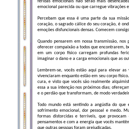
feridas emocionais não serão mais desencade
emocional parecida ou que carregue vibrações e
Percebam que essa é uma parte da sua missão,
coração, o sagrado cálice do seu coração, é o
emoções disfuncionais densas. Comecem consig
Quando pensarem em nossa transmissão, nos pr
oferecer compaixão a todos que encontrarem, b
em um corpo físico carregam profundas feri
imaginar o dano e a carga emocionais que as ou
Lembrem-se, vocês estão aqui para elevar as
vivenciaram enquanto estão em seu corpo físico
cura, e visto que vocês são realmente alquimi
essa a sua intenção nos próximos dias; ofereça
e o perdão que transformam, de modo verdadeiro
Todo mundo está sentindo a angústia do que e
sofrimento emocional, dor pessoal e medo. Mu
formas distorcidas e terríveis, que provoca
pensamentos e com a energia que vocês mantêm
que outras pessoas foram prejudicadas.