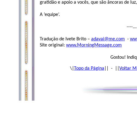
gratidão e apoio a vocês, que são âncoras de luz
A ‘equipe’.
----..
Tradução de Ivete Brito –
adavai@me.com
-
www
Site original:
www.MorningMessage.com
Gostou! Indiq
\|
Topo da Página
|| - ||
Voltar M