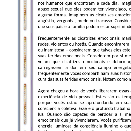
nos humanos que encontram a cada dia. Imag
abuso sexual que eles podem ter vivenciado, o
alguma forma. Imaginem as cicatrizes emociona
angústia, vergonha, medo ou fracasso. Consi
que seus pais e a família podem estar suprimind
Frequentemente as cicatrizes emocionais ma
rudes, violentos ou hostis. Quando encontrarem
ou inamistosa – considerem que talvez eles es
suas feridas emocionais. Considerem por si m
vejam que cicatrizes emocionais e deforma
carregassem a dor em seu campo energéti
frequentemente vocês compartilham suas histó
cura das suas feridas emocionais. Notem como 
Agora chegou a hora de vocês liberarem essas 
experiência de vida pessoal. Estes são os tem
porque vocês estão se aprofundando em suas
consciência coletiva. Esse é o profundo trabalh
luz. Quando são capazes de perdoar a si me
emocionais que já vivenciaram. Vocês purific
energia luminosa da consciência ilumine o qu