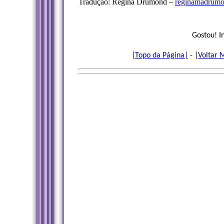
Tradução: Regina Drumond –
reginamadrum
Gostou! I
|
Topo da Página|
- |
Voltar 