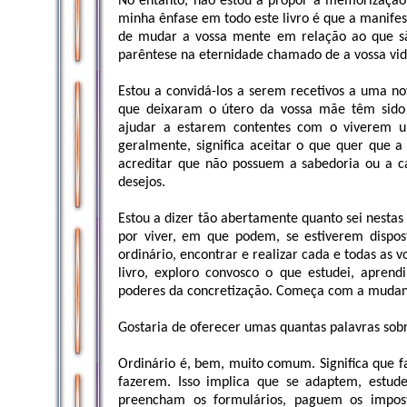
No entanto, não estou a propor a memorização 
minha ênfase em todo este livro é que a manife
de mudar a vossa mente em relação ao que sã
parêntese na eternidade chamado de a vossa vid
Estou a convidá-los a serem recetivos a uma no
que deixaram o útero da vossa mãe têm sido 
ajudar a estarem contentes com o viverem u
geralmente, significa aceitar o que quer que 
acreditar que não possuem a sabedoria ou a ca
desejos.
Estou a dizer tão abertamente quanto sei nestas
por viver, em que podem, se estiverem disp
ordinário, encontrar e realizar cada e todas a
livro, exploro convosco o que estudei, aprendi,
poderes da concretização. Começa com a mudan
Gostaria de oferecer umas quantas palavras sobre
Ordinário é, bem, muito comum. Significa que 
fazerem. Isso implica que se adaptem, estud
preencham os formulários, paguem os impo