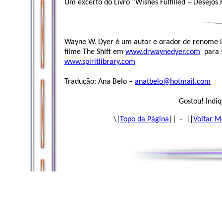
Um excerto do Livro “Wishes Fulfilled – Desejos 
----..
Wayne W. Dyer é um autor e orador de renome i
filme The Shift em
www.drwaynedyer.com
para s
www.spiritlibrary.com
Tradução: Ana Belo –
anatbelo@hotmail.com
Gostou! Indiq
\|
Topo da Página
|| - ||
Voltar M