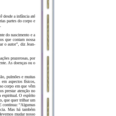
 desde a infância até
ias partes do corpo e
.
nte do nascimento e a
isos que contam nossa
ar o autor”, diz Jean-
ações prazerosas, por
ente. As doenças ou o
ção, pulmões e muitas
em aspectos físicos,
osso corpo em que vêm
os prestar atenção no
spiritual. O espírito
o, que quer trilhar um
 E continua: “Algumas
ência. Mas há também
e devemos mudar nosso