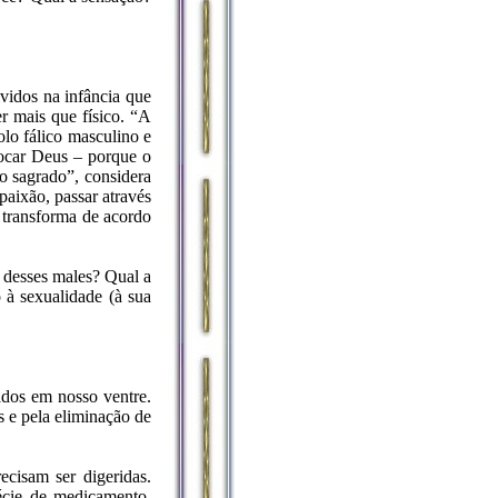
vidos na infância que
r mais que físico. “A
olo fálico masculino e
vocar Deus – porque o
to sagrado”, considera
paixão, passar através
 transforma de acordo
e desses males? Qual a
 à sexualidade (à sua
gados em nosso ventre.
s e pela eliminação de
cisam ser digeridas.
écie de medicamento,