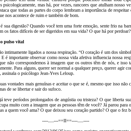
psicologicamente, mas há, por vezes, rancores que atulham nosso ve
staca que todas as partes do corpo lembram a importância de respeitar
que nos acontece de ruim e também de bom.
 é sua digestão? Quando você tem uma forte emoção, sente frio na bar
m os fatos difíceis de ser digeridos em sua vida? O que há por perdoar?
o pulso vital
ão intimamente ligados a nossa respiração. “O coração é um dos símbolo
. E é importante observar como nossa vida afetiva influencia nossa res
rque não correspondemos à imagem que os outros têm de nós, e isso
lamente. Para alguns, querer ser normal a qualquer preço, querer agir 
, assinala o psicólogo Jean-Yves Leloup.
uas vontades mais genuínas e aceitar o que se é, mesmo que isso não
as de se libertar e sair do sufoco.
já teve períodos prolongados de angústia ou tristeza? O que liberta su
cupa muito com a imagem que as pessoas têm de você? Já parou para ou
oas a quem você ama? O que deixou seu coração partido? O que o fez ba
----.....---==II==----.....----