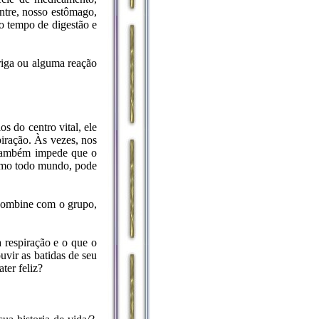
ntre, nosso estômago,
 o tempo de digestão e
riga ou alguma reação
s do centro vital, ele
piração. Às vezes, nos
 também impede que o
como todo mundo, pode
 combine com o grupo,
a respiração e o que o
vir as batidas de seu
ter feliz?