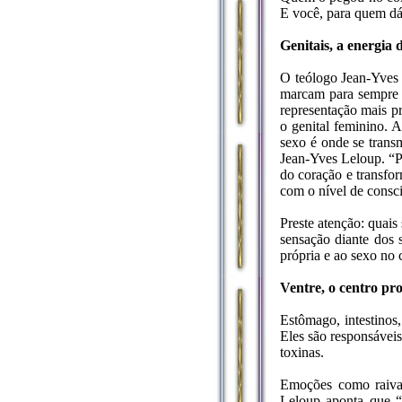
E você, para quem dá
Genitais, a energia 
O teólogo Jean-Yves 
marcam para sempre n
representação mais pr
o genital feminino. 
sexo é onde se transm
Jean-Yves Leloup. “Po
do coração e transfo
com o nível de consc
Preste atenção: quais
sensação diante dos 
própria e ao sexo no 
Ventre, o centro pr
Estômago, intestinos,
Eles são responsáveis
toxinas.
Emoções como raiva,
Leloup aponta que “