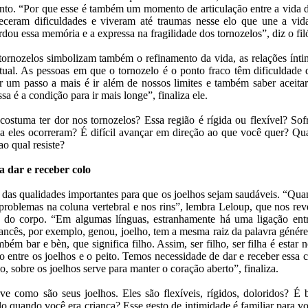
o. “Por que esse é também um momento de articulação entre a vida de
ceram dificuldades e viveram até traumas nesse elo que une a vi
rdou essa memória e a expressa na fragilidade dos tornozelos”, diz o fil
ornozelos simbolizam também o refinamento da vida, as relações íntim
itual. As pessoas em que o tornozelo é o ponto fraco têm dificuldade 
r um passo a mais é ir além de nossos limites e também saber aceitar 
a é a condição para ir mais longe”, finaliza ele.
 costuma ter dor nos tornozelos? Essa região é rígida ou flexível? So
 eles ocorreram? É difícil avançar em direção ao que você quer? Qu
ao qual resiste?
a dar e receber colo
 das qualidades importantes para que os joelhos sejam saudáveis. “Quan
problemas na coluna vertebral e nos rins”, lembra Leloup, que nos reve
 do corpo. “Em algumas línguas, estranhamente há uma ligação entr
ancês, por exemplo, genou, joelho, tem a mesma raiz da palavra génére
mbém bar e bèn, que significa filho. Assim, ser filho, ser filha é estar 
lo entre os joelhos e o peito. Temos necessidade de dar e receber essa 
, sobre os joelhos serve para manter o coração aberto”, finaliza.
rve como são seus joelhos. Eles são flexíveis, rígidos, doloridos? É
 quando você era criança? Esse gesto de intimidade é familiar para v