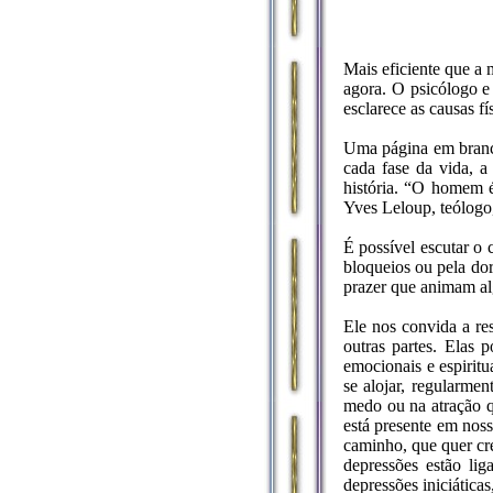
Mais eficiente que a
agora. O psicólogo e
esclarece as causas f
Uma página em branco
cada fase da vida, a
história. “O homem é 
Yves Leloup, teólogo,
É possível escutar o
bloqueios ou pela do
prazer que animam al
Ele nos convida a re
outras partes. Elas
emocionais e espirit
se alojar, regularme
medo ou na atração q
está presente em noss
caminho, que quer cr
depressões estão li
depressões iniciátic