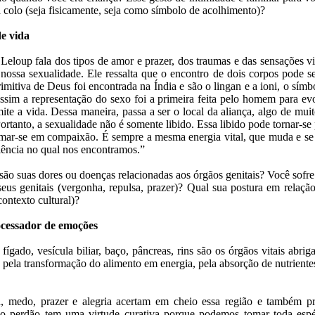
 colo (seja fisicamente, seja como símbolo de acolhimento)?
de vida
Leloup fala dos tipos de amor e prazer, dos traumas e das sensações vi
ossa sexualidade. Ele ressalta que o encontro de dois corpos pode se
imitiva de Deus foi encontrada na Índia e são o lingan e a ioni, o símb
Assim a representação do sexo foi a primeira feita pelo homem para e
ite a vida. Dessa maneira, passa a ser o local da aliança, algo de mui
rtanto, a sexualidade não é somente libido. Essa libido pode tornar-se 
rmar-se em compaixão. É sempre a mesma energia vital, que muda e se
iência no qual nos encontramos.”
 são suas dores ou doenças relacionadas aos órgãos genitais? Você sofr
seus genitais (vergonha, repulsa, prazer)? Qual sua postura em relação
contexto cultural)?
ocessador de emoções
 fígado, vesícula biliar, baço, pâncreas, rins são os órgãos vitais abri
 pela transformação do alimento em energia, pela absorção de nutriente
 medo, prazer e alegria acertam em cheio essa região e também pre
o perdão tem uma virtude curativa porque podemos tomar toda esp