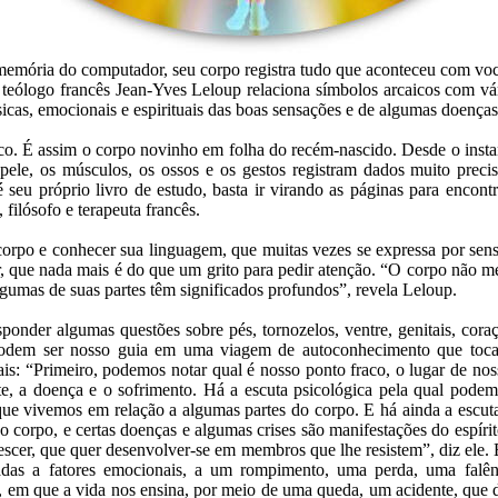
 memória do computador, seu corpo registra tudo que aconteceu com você
 teólogo francês Jean-Yves Leloup relaciona símbolos arcaicos com vár
ísicas, emocionais e espirituais das boas sensações e de algumas doenças
. É assim o corpo novinho em folha do recém-nascido. Desde o insta
 pele, os músculos, os ossos e os gestos registram dados muito prec
seu próprio livro de estudo, basta ir virando as páginas para encontr
 filósofo e terapeuta francês.
 corpo e conhecer sua linguagem, que muitas vezes se expressa por sens
r, que nada mais é do que um grito para pedir atenção. “O corpo não m
gumas de suas partes têm significados profundos”, revela Leloup.
sponder algumas questões sobre pés, tornozelos, ventre, genitais, cora
 podem ser nosso guia em uma viagem de autoconhecimento que toca 
uais: “Primeiro, podemos notar qual é nosso ponto fraco, o lugar de n
nte, a doença e o sofrimento. Há a escuta psicológica pela qual podem
ue vivemos em relação a algumas partes do corpo. E há ainda a escuta e
o corpo, e certas doenças e algumas crises são manifestações do espírit
escer, que quer desenvolver-se em membros que lhe resistem”, diz ele.
gadas a fatores emocionais, a um rompimento, uma perda, uma fal
as, em que a vida nos ensina, por meio de uma queda, um acidente, qu