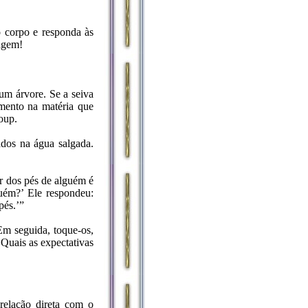
o corpo e responda às
iagem!
um árvore. Se a seiva
amento na matéria que
oup.
ados na água salgada.
ar dos pés de alguém é
guém?’ Ele respondeu:
pés.’”
Em seguida, toque-os,
 Quais as expectativas
relação direta com o