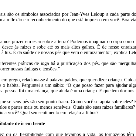
ais são os símbolos associados por Jean-Yves Leloup a cada parte d
tam a reflexão e o reconhecimento do que está impresso em você. Boa v
amos prazer em estar sobre a terra? Podemos imaginar o corpo como 
a desce às raízes e sobe até os mais altos galhos. É de nosso enraiz
 à luz. É da saúde de nossos pés que vem o enraizamento”, explica Lel
ferentes práticas de ioga há a purificação dos pés, que são mergulh
rrer nossas fadigas e tensões.”
 em grego, relaciona-se à palavra paidos, que quer dizer criança. Cuid
e o habita. Perguntei a um sábio: ‘O que posso fazer para ajudar al
a pessoa foi uma criança, que ainda é uma criança. E que tem dor nos 
fique se seus pés são seu ponto fraco. Como você se apoia sobre eles? 
los e partes mais ou menos sensíveis. Quais são suas raízes familiares?
ão a você? Qual seu sentimento em relação a filhos?
ilidade de ir em frente
ez ou da flexibilidade com que levamos a vida, os tornozelos têm 