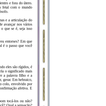
ntro e fora do útero.
da fetal com o mundo
ósofo.
as e a articulação do
de avançar nos vários
o que se é, seja isso
freu entorses? Em que
al é o passo que você
do eles são rígidos, é
la o significado mais
e a palavra filho e a
r, gerar. Em hebraico,
no colo, envolvido por
confirmação afetiva. E
 bom tocá-los ou não?
ocê? Qual a sensação?