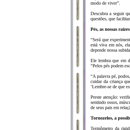
modo de viver”.
Descubra a seguir qu
questões, que facili
Pés, as nossas raízes
“Será que experiment
está viva em nós, el
depende nossa subida
Ele lembra que em di
“Pelos pés podem esco
“A palavra pé, podos,
cuidar da criança qu
‘Lembre-se de que ess
Preste atenção: veri
sentindo ossos, múscu
de seus pais em relaç
Tornozelos, a possib
Termômetro da rigid