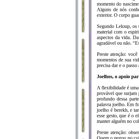
momento do nasciment
Alguns de nós conhe
exterior. O corpo gua
Segundo Leloup, os t
material com o espir
aspectos da vida. Da
agradável ou não. “Ess
Preste atenção: você
momentos de sua vida
precisa dar e o passo 
Joelhos, o apoio par
A flexibilidade é uma
provável que surjam 
profundo dessa parte
palavra joelho. Em fr
joelho é berekh, e ta
esse gesto, que é o e
manter alguém no colo
Preste atenção: obse
Quem o pegou no colo