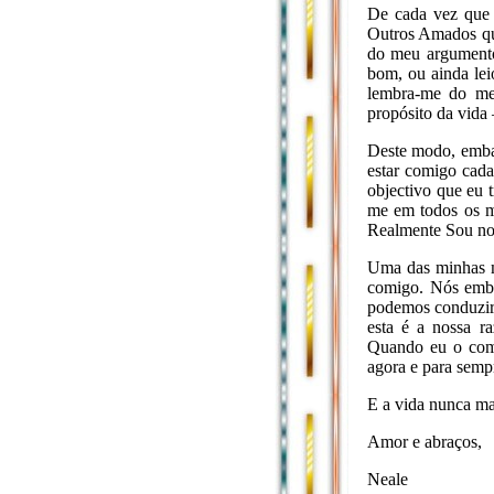
De cada vez que 
Outros Amados qu
do meu argumento
bom, ou ainda lei
lembra-me do me
propósito da vida 
Deste modo, embar
estar comigo cad
objectivo que eu 
me em todos os 
Realmente Sou no
Uma das minhas ma
comigo. Nós emba
podemos conduzir-
esta é a nossa r
Quando eu o comp
agora e para semp
E a vida nunca ma
Amor e abraços,
Neale