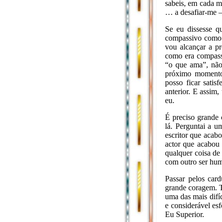
sabeis, em cada 
… a desafiar-me –
Se eu dissesse q
compassivo como 
vou alcançar a pr
como era compassi
“o que ama”, não
próximo momento
posso ficar sati
anterior. E assim
eu.
É preciso grande 
lá. Perguntai a u
escritor que acab
actor que acabou 
qualquer coisa de
com outro ser hu
Passar pelos car
grande coragem. T
uma das mais difí
e considerável es
Eu Superior.