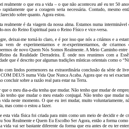
i realmente o que era a vida – o que não aconteceu até eu ter 50 anos
 rapidamente que a coragem seria necessária. Contudo, mesmo en
clarecido sobre quanto. Agora estou.
ata realmente é da viagem da nossa alma. Estamos numa interminável 
-nos do Reino Espiritual para o Reino Físico e vice-versa.
re, deixai-me torná-lo claro, e é por isso que nós a criámos e a estam
ada vem de experimentarmos e re-experimentarmos, de criarmos e
bermos de novo Quem Nós Somos Realmente. A Meio Caminho entre o
o Reino da Realidade Derradeira. É onde nos reunimos com a Essê
dade que é descrito por algumas tradições místicas orientais como o “N
ito com lindos pormenores na extraordinária conclusão da série de li
OM DEUS numa Vida Que Nunca Acaba. Agora que eu sei exactamen
so concluir sobre a razão real para estar na Terra.
er que o meu dia-a-dia tenha que mudar. Não tenho que mudar de empr
Não tenho que mudar o meu estado conjugal. Não tenho que mudar n
 vida neste momento. O que eu irei mudar, muito voluntariamente, n
da, mas como o estou a fazer.
e esta vida física foi criada para mim como um meio de decidir e de cri
u Sou Realmente e Quem Eu Escolho Ser Agora, então a forma como 
vida vai ser bastante diferente da forma que era antes de eu ter enten