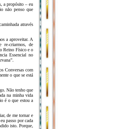
, a propósito – eu
tão não penso que
caminhada através
os a aproveitar. A
 re-criarmos, de
 Reino Físico e o
ncia Essencial no
irvana”.
vros Conversas com
te o que se está
ego. Não tenho que
ada na minha vida
ão é o que estou a
ar, de me tornar e
eu passo por cada
dido isto. Porque,