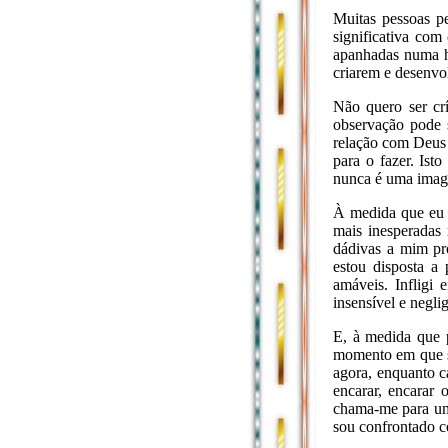
Muitas pessoas p
significativa com
apanhadas numa h
criarem e desenvo
Não quero ser cr
observação pode 
relação com Deus 
para o fazer. Ist
nunca é uma imag
À medida que eu e
mais inesperadas
dádivas a mim pró
estou disposta a
amáveis. Infligi
insensível e negli
E, à medida que 
momento em que so
agora, enquanto c
encarar, encarar
chama-me para um
sou confrontado c