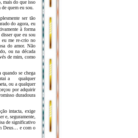
 mais do que isso
a de quem eu sou.
plesmente ser tão
rado do agora, eu
ativamente à forma
 disser que eu sou
 eu me re-crio no
osa do amor. Não
ado, ou na década
ravés de mim, como
ia quando se chega
rguntai a qualquer
eta, ou a qualquer
orçou por adquirir
promisso duradoura
ão intacta, exige
er e, seguramente,
a de significativo
 com Deus… e com o