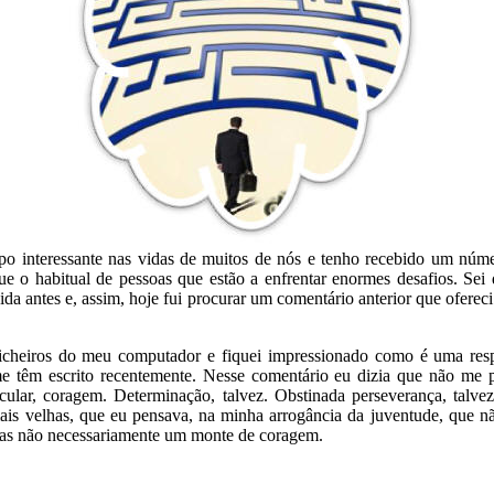
o interessante nas vidas de muitos de nós e tenho recebido um núme
ue o habitual de pessoas que estão a enfrentar enormes desafios. Sei q
ida antes e, assim, hoje fui procurar um comentário anterior que ofere
ficheiros do meu computador e fiquei impressionado como é uma respo
e têm escrito recentemente. Nesse comentário eu dizia que não me p
icular, coragem. Determinação, talvez. Obstinada perseverança, talvez
ais velhas, que eu pensava, na minha arrogância da juventude, que n
Mas não necessariamente um monte de coragem.