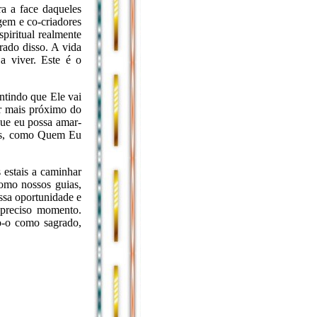
a a face daqueles
em e co-criadores
iritual realmente
rado disso. A vida
 viver. Este é o
ntindo que Ele vai
r mais próximo do
que eu possa amar-
os, como Quem Eu
 estais a caminhar
omo nossos guias,
ssa oportunidade e
 preciso momento.
o-o como sagrado,