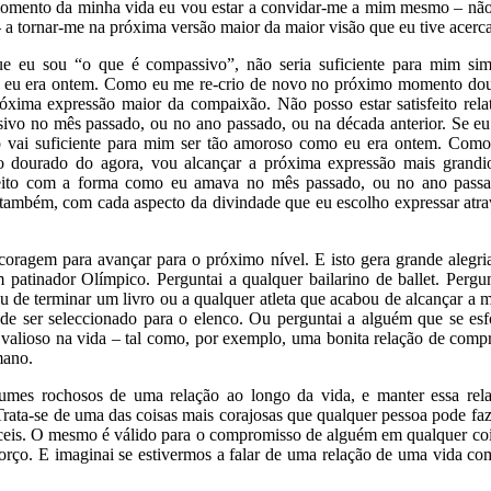
momento da minha vida eu vou estar a convidar-me a mim mesmo – não,
 a tornar-me na próxima versão maior da maior visão que eu tive acerc
ue eu sou “o que é compassivo”, não seria suficiente para mim sim
eu era ontem. Como eu me re-crio de novo no próximo momento dou
óxima expressão maior da compaixão. Não posso estar satisfeito rel
vo no mês passado, ou no ano passado, ou na década anterior. Se eu
 vai suficiente para mim ser tão amoroso como eu era ontem. Como
 dourado do agora, vou alcançar a próxima expressão mais grandi
sfeito com a forma como eu amava no mês passado, ou no ano pass
, também, com cada aspecto da divindade que eu escolho expressar at
coragem para avançar para o próximo nível. E isto gera grande alegr
m patinador Olímpico. Perguntai a qualquer bailarino de ballet. Pe
ou de terminar um livro ou a qualquer atleta que acabou de alcançar a m
de ser seleccionado para o elenco. Ou perguntai a alguém que se esf
 valioso na vida – tal como, por exemplo, uma bonita relação de com
mano.
dumes rochosos de uma relação ao longo da vida, e manter essa relaç
rata-se de uma das coisas mais corajosas que qualquer pessoa pode faz
ceis. O mesmo é válido para o compromisso de alguém em qualquer cois
forço. E imaginai se estivermos a falar de uma relação de uma vida