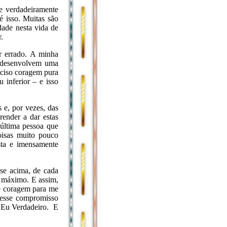
e verdadeiramente
é isso. Muitas são
ade nesta vida de
.
r errado. A minha
e desenvolvem uma
eciso coragem pura
 inferior – e isso
 e, por vezes, das
ender a dar estas
 última pessoa que
oisas muito pouco
sta e imensamente
se acima, de cada
o máximo. E assim,
de coragem para me
 esse compromisso
 Eu Verdadeiro. E