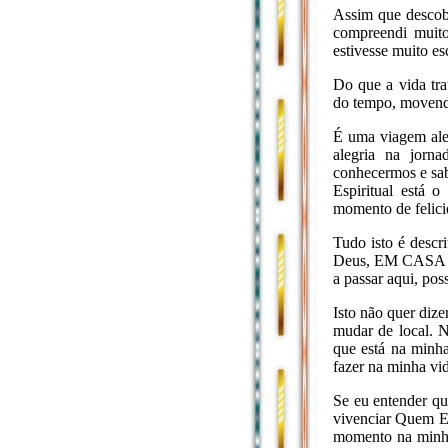
Assim que descobr
compreendi muito
estivesse muito es
Do que a vida tr
do tempo, movendo
É uma viagem aleg
alegria na jorn
conhecermos e sa
Espiritual está 
momento de felici
Tudo isto é descr
Deus, EM CASA C
a passar aqui, pos
Isto não quer diz
mudar de local. 
que está na minha
fazer na minha vi
Se eu entender qu
vivenciar Quem E
momento na minha 