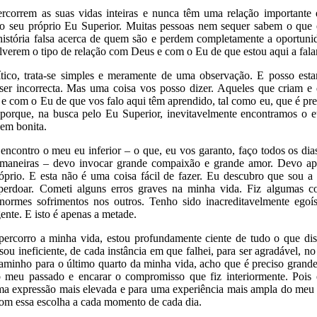
ercorrem as suas vidas inteiras e nunca têm uma relação importante 
 o seu próprio Eu Superior. Muitas pessoas nem sequer sabem o que 
istória falsa acerca de quem são e perdem completamente a oportunid
lverem o tipo de relação com Deus e com o Eu de que estou aqui a falar
ítico, trata-se simples e meramente de uma observação. E posso esta
ser incorrecta. Mas uma coisa vos posso dizer. Aqueles que criam 
e com o Eu de que vos falo aqui têm aprendido, tal como eu, que é pr
o porque, na busca pelo Eu Superior, inevitavelmente encontramos o eu
em bonita.
ncontro o meu eu inferior – o que, eu vos garanto, faço todos os dias
 maneiras – devo invocar grande compaixão e grande amor. Devo apr
prio. E esta não é uma coisa fácil de fazer. Eu descubro que sou a
 perdoar. Cometi alguns erros graves na minha vida. Fiz algumas c
 enormes sofrimentos nos outros. Tenho sido inacreditavelmente egoí
gente. E isto é apenas a metade.
percorro a minha vida, estou profundamente ciente de tudo o que dis
u ineficiente, de cada instância em que falhei, para ser agradável, n
aminho para o último quarto da minha vida, acho que é preciso gran
 o meu passado e encarar o compromisso que fiz interiormente. Pois
a expressão mais elevada e para uma experiência mais ampla do meu
om essa escolha a cada momento de cada dia.