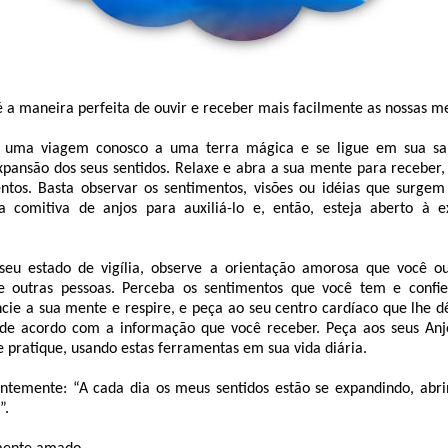
 a maneira perfeita de ouvir e receber mais facilmente as nossas m
 uma viagem conosco a uma terra mágica e se ligue em sua sab
xpansão dos seus sentidos. Relaxe e abra a sua mente para receber,
ntos. Basta observar os sentimentos, visões ou idéias que surge
a comitiva de anjos para auxiliá-lo e, então, esteja aberto à 
seu estado de vigília, observe a orientação amorosa que você o
e outras pessoas. Perceba os sentimentos que você tem e confie 
encie a sua mente e respire, e peça ao seu centro cardíaco que lhe 
 de acordo com a informação que você receber. Peça aos seus Anj
e pratique, usando estas ferramentas em sua vida diária.
ntemente: “A cada dia os meus sentidos estão se expandindo, abr
”.