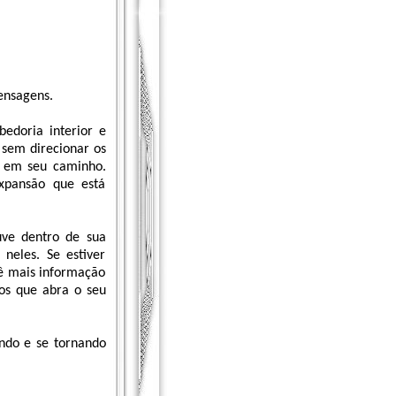
ensagens.
edoria interior e
 sem direcionar os
m em seu caminho.
expansão que está
uve dentro de sua
neles. Se estiver
dê mais informação
os que abra o seu
indo e se tornando