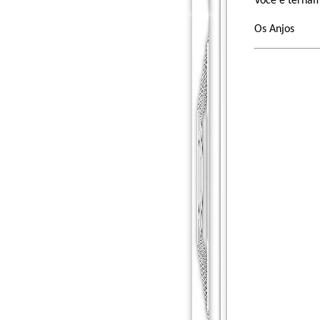
Você é terna
Os Anjos