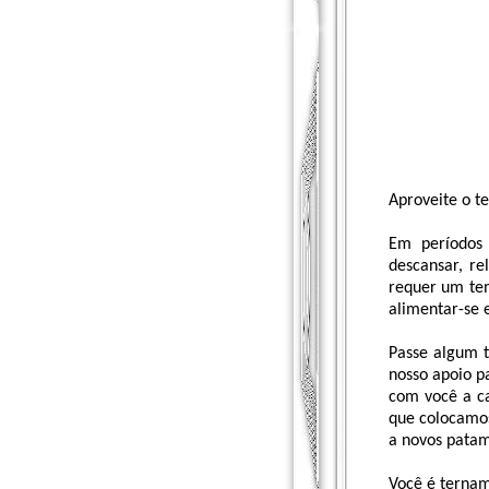
Aproveite o t
Em períodos 
descansar, re
requer um tem
alimentar-se 
Passe algum t
nosso apoio p
com você a ca
que colocamos
a novos patam
Você é terna