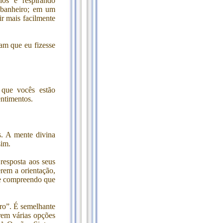
os e respirando
 banheiro; em um
ir mais facilmente
am que eu fizesse
 que vocês estão
entimentos.
. A mente divina
sim.
resposta aos seus
rem a orientação,
 e compreendo que
o”. É semelhante
erem várias opções