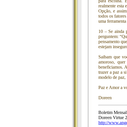
para escolha. 
realmente esta 
Opção, e assim
todos os fatore
uma ferramenta
10 – Se ainda 
perguntem: “Qu
pensamento que 
estejam insegur
Saibam que voc
amoroso, quer 
beneficiamos. 
trazer a paz a 
modelo de paz, 
Paz e Amor a vo
Doreen
Boletim Mensal 
Doreen Virtue 
http://www.ang