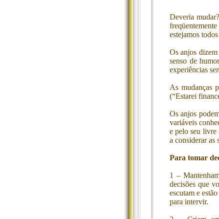
Deveria mudar?
freqüentemente
estejamos todo
Os anjos dizem 
senso de humor
experiências se
As mudanças po
(“Estarei finan
Os anjos podem 
variáveis conhe
e pelo seu livre
a considerar as 
Para tomar dec
1 – Mantenham 
decisões que vo
escutam e estão
para intervir.