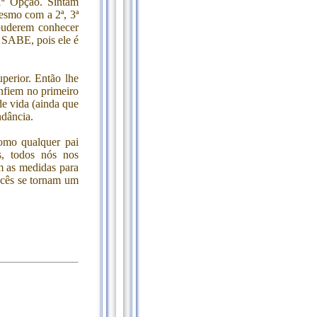
1ª Opção. Sintam
esmo com a 2ª, 3ª
puderem conhecer
o SABE, pois ele é
perior. Então lhe
nfiem no primeiro
e vida (ainda que
ndância.
omo qualquer pai
s, todos nós nos
m as medidas para
ocês se tornam um