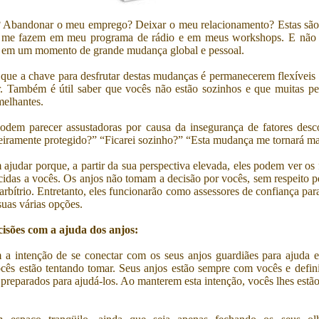
 Abandonar o meu emprego? Deixar o meu relacionamento? Estas são 
 me fazem em meu programa de rádio e em meus workshops. E não 
s em um momento de grande mudança global e pessoal.
que a chave para desfrutar destas mudanças é permanecerem flexíveis
. Também é útil saber que vocês não estão sozinhos e que muitas pe
melhantes.
dem parecer assustadoras por causa da insegurança de fatores desc
ceiramente protegido?” “Ficarei sozinho?” “Esta mudança me tornará mai
ajudar porque, a partir da sua perspectiva elevada, eles podem ver os f
cidas a vocês. Os anjos não tomam a decisão por vocês, sem respeito p
 arbítrio. Entretanto, eles funcionarão como assessores de confiança para
suas várias opções.
isões com a ajuda dos anjos:
a intenção de se conectar com os seus anjos guardiães para ajuda e
cês estão tentando tomar. Seus anjos estão sempre com vocês e defini
 preparados para ajudá-los. Ao manterem esta intenção, vocês lhes est