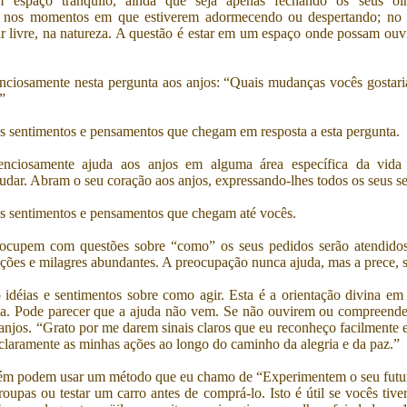
espaço tranqüilo, ainda que seja apenas fechando os seus olh
; nos momentos em que estiverem adormecendo ou despertando; no
ar livre, na natureza. A questão é estar em um espaço onde possam ouv
nciosamente nesta pergunta aos anjos: “Quais mudanças vocês gostari
”
 sentimentos e pensamentos que chegam em resposta a esta pergunta.
enciosamente ajuda aos anjos em alguma área específica da vida
dar. Abram o seu coração aos anjos, expressando-lhes todos os seus s
s sentimentos e pensamentos que chegam até vocês.
ocupem com questões sobre “como” os seus pedidos serão atendidos
luções e milagres abundantes. A preocupação nunca ajuda, mas a prece, 
 idéias e sentimentos sobre como agir. Esta é a orientação divina em 
da. Pode parecer que a ajuda não vem. Se não ouvirem ou compreende
anjos. “Grato por me darem sinais claros que eu reconheço facilmente
claramente as minhas ações ao longo do caminho da alegria e da paz.”
ém podem usar um método que eu chamo de “Experimentem o seu futur
roupas ou testar um carro antes de comprá-lo. Isto é útil se vocês tiv