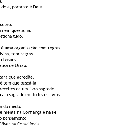
s.
Tudo e, portanto é Deus.
scobre.
a nem questiona.
estiona tudo.
, é uma organização com regras.
ivina, sem regras.
 divisões.
causa de União.
para que acredite.
cê tem que buscá-la.
preceitos de um livro sagrado.
sca o sagrado em todos os livros.
ta do medo.
 alimenta na Confiança e na Fé.
 no pensamento.
 Viver na Consciência..