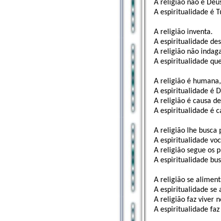
A religião não é Deu
A espiritualidade é 
A religião inventa.
A espiritualidade de
A religião não indag
A espiritualidade qu
A religião é humana
A espiritualidade é D
A religião é causa de
A espiritualidade é 
A religião lhe busca 
A espiritualidade vo
A religião segue os 
A espiritualidade bu
A religião se alimen
A espiritualidade se
A religião faz viver
A espiritualidade faz