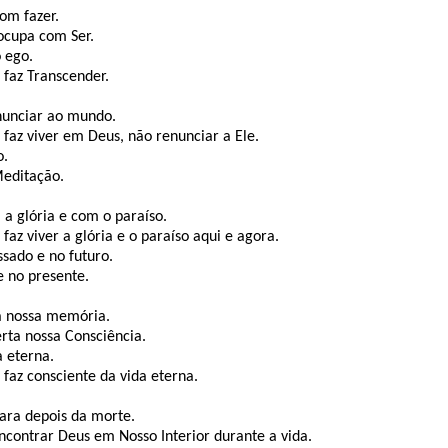
com fazer.
 ocupa com Ser.
o ego.
 faz Transcender.
enunciar ao mundo.
 faz viver em Deus, não renunciar a Ele.
o.
Meditação.
 a glória e com o paraíso.
 faz viver a glória e o paraíso aqui e agora.
ssado e no futuro.
e no presente.
ra nossa memória.
erta nossa Consciência.
a eterna.
 faz consciente da vida eterna.
ara depois da morte.
encontrar Deus em Nosso Interior durante a vida.