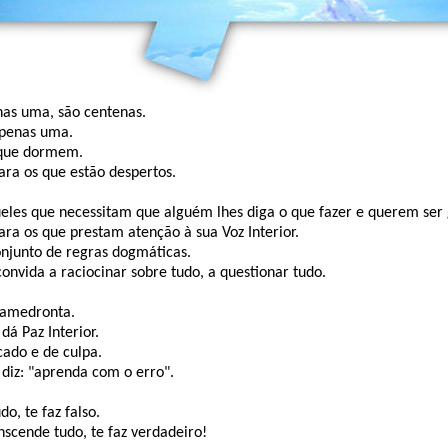
nas uma, são centenas.
apenas uma.
s que dormem.
para os que estão despertos.
ueles que necessitam que alguém lhes diga o que fazer e querem ser 
para os que prestam atenção à sua Voz Interior.
onjunto de regras dogmáticas.
convida a raciocinar sobre tudo, a questionar tudo.
 amedronta.
 dá Paz Interior.
cado e de culpa.
 diz: "aprenda com o erro".
do, te faz falso.
nscende tudo, te faz verdadeiro!