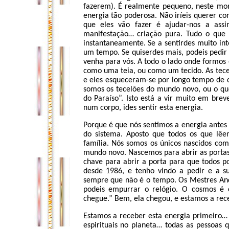
fazerem). É realmente pequeno, neste mo
energia tão poderosa. Não iríeis querer c
que eles vão fazer é ajudar-nos a ass
manifestação… criação pura. Tudo o que p
instantaneamente. Se a sentirdes muito int
um tempo. Se quiserdes mais, podeis pedir
venha para vós. A todo o lado onde formos 
como uma teia, ou como um tecido. As tece
e eles esqueceram-se por longo tempo de
somos os tecelões do mundo novo, ou o que
do Paraíso”. Isto está a vir muito em bre
num corpo, ides sentir esta energia.
Porque é que nós sentimos a energia antes
do sistema. Aposto que todos os que lêe
família. Nós somos os únicos nascidos co
mundo novo. Nascemos para abrir as portas 
chave para abrir a porta para que todos p
desde 1986, e tenho vindo a pedir e a s
sempre que não é o tempo. Os Mestres And
podeis empurrar o relógio. O cosmos é 
chegue.” Bem, ela chegou, e estamos a rec
Estamos a receber esta energia primeiro… 
espirituais no planeta… todas as pessoas