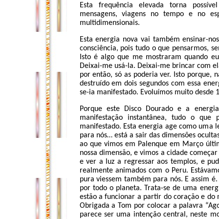
Esta frequência elevada torna possíve
mensagens, viagens no tempo e no es
multidimensionais.
Esta energia nova vai também ensinar-no
consciência, pois tudo o que pensarmos, s
Isto é algo que me mostraram quando eu 
Deixai-me usá-la. Deixai-me brincar com el
por então, só as poderia ver. Isto porque
destruído em dois segundos com essa energ
se-ia manifestado. Evoluímos muito desde 
Porque este Disco Dourado e a energi
manifestação instantânea, tudo o que 
manifestado. Esta energia age como uma le
para nós… está a sair das dimensões oculta
ao que vimos em Palenque em Março últim
nossa dimensão, e vimos a cidade começar a
e ver a luz a regressar aos templos, e pu
realmente animados com o Peru. Estávamo
pura viessem também para nós. E assim é. 
por todo o planeta. Trata-se de uma ener
estão a funcionar a partir do coração e do 
Obrigada a Tom por colocar a palavra “Ago
parece ser uma intenção central, neste 