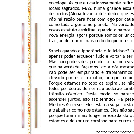
envelope, As que eu carinhosamente refiro
locais sagrados. MAS, numa grande escala
despertos (Aluna levanta dois dedos que e
não há razão para ficar com ego por caus
como toda a gente no planeta. Na verdade,
nosso estatuto espiritual quando olhamos 
nova energia agora porque somos os únic
fracção de tempo mais cedo do que o resto 
Sabeis quando a ignorância é felicidade? E
apenas poder esquecer tudo e voltar a ser 
Mas não podeis desaprender a luz uma vez 
que na verdade façamos isto a nós mesmo
não pode ser empurrado e trabalharmos
elevado por este trabalho, porque há u
Porque estamos no topo da espiral, se nã
todos por detrás de nós não poderão tam
trânsito cósmico. Deste modo, se parar
ascender juntos. Isto faz sentido?
Há pess
Mestres Ascensos.
Eles estão a viajar nest
a trabalhar como nós estamos. Eles não s
porque foram mais longe na escada do q
estamos a deixar um caminho para outros. 
-.-.-.-.-.-.-.-.-.-.-.-.-.-.-.-