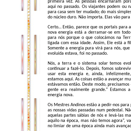
primeira vez. As pessoas encarnaram por
aqui no passado. Os viajantes podem ou n
para casa sem ter mudado; do mais simples 
do núcleo duro. Não importa. Elas vão par
Certo… Então, parece que os portais para 
nova energia está a derramar-se em todo o
para nós porque o que colocámos na Terr
ligada com essa idade. Assim, Ele está a f
Somente a energia pura virá para nós, que
evoluída estava, foi no passado.
Nós, a terra e o sistema solar temos ev
continuar a fazê-lo. Depois, fomos sobrevi
usar esta energia e, ainda, infelizment
estamos aqui. As coisas estão a avançar m
estávamos então. Deste modo, precisamos d
gente era realmente grande.” Estamos a
energia nova.
Os Mestres Andinos estão a pedir-nos para
as nossas vidas passadas num pedestal. Nã
aquelas partes sábias de nós e levá-las m
aquilo na época, mas não temos agora”, va
no limiar de uma época ainda mais avança