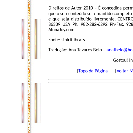
D
ireitos de Autor 2010 – É concedida permi
que o seu conteúdo seja mantido completo e
e que seja distribuído livremente. CENT
86339 USA Ph: 982-282-6292 Ph/Fax: 92
AlunaJoy.com
Fonte: sipiritlibrary
Tradução: Ana Tavares Belo –
anatbelo@ho
Gostou! I
|
Topo da Página
| |
Voltar 