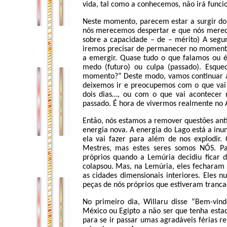
vida, tal como a conhecemos, não irá func
Neste momento, parecem estar a surgir doi
nós merecemos despertar e que nós merecem
sobre a capacidade – de – mérito) A segu
iremos precisar de permanecer no momento
a emergir. Quase tudo o que falamos ou é 
medo (futuro) ou culpa (passado). Esqu
momento?” Deste modo, vamos continuar a 
deixemos ir e preocupemos com o que vai 
dois dias…, ou com o que vai acontecer
passado. É hora de vivermos realmente no A
Então, nós estamos a remover questões antig
energia nova. A energia do Lago está a in
ela vai fazer para além de nos explodir.
Mestres, mas estes seres somos NÓS. P
próprios quando a Lemúria decidiu ficar d
colapsou. Mas, na Lemúria, eles fecharam
as cidades dimensionais interiores. Eles 
peças de nós próprios que estiveram tranca
No primeiro dia, Willaru disse “Bem-vin
México ou Egipto a não ser que tenha estad
para se ir passar umas agradáveis férias r