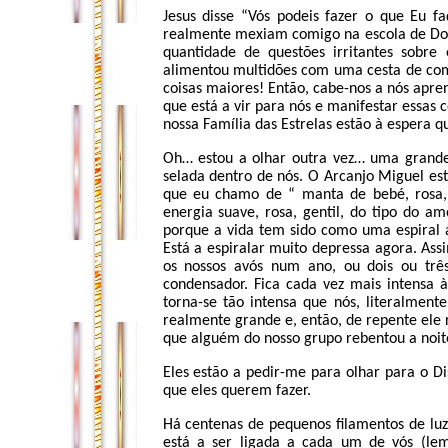
Jesus disse “Vós podeis fazer o que Eu f
realmente mexiam comigo na escola de Dom
quantidade de questões irritantes sobre 
alimentou multidões com uma cesta de com
coisas maiores! Então, cabe-nos a nós apre
que está a vir para nós e manifestar essas c
nossa Família das Estrelas estão à espera q
Oh… estou a olhar outra vez… uma grande
selada dentro de nós. O Arcanjo Miguel est
que eu chamo de “ manta de bebé, rosa,
energia suave, rosa, gentil, do tipo do am
porque a vida tem sido como uma espiral a
Está a espiralar muito depressa agora. As
os nossos avós num ano, ou dois ou tr
condensador. Fica cada vez mais intensa 
torna-se tão intensa que nós, literalmen
realmente grande e, então, de repente ele 
que alguém do nosso grupo rebentou a noite
Eles estão a pedir-me para olhar para o D
que eles querem fazer.
Há centenas de pequenos filamentos de luz
está a ser ligada a cada um de vós (le