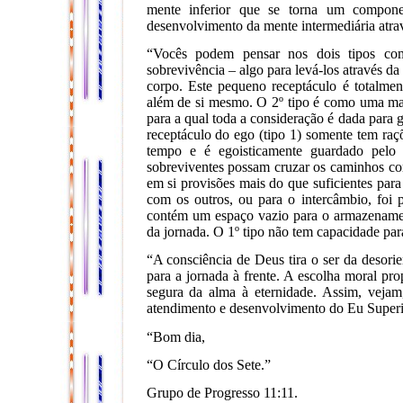
mente inferior que se torna um componen
desenvolvimento da mente intermediária atrav
“Vocês podem pensar nos dois tipos com
sobrevivência – algo para levá-los através d
corpo. Este pequeno receptáculo é totalme
além de si mesmo. O 2º tipo é como uma ma
para a qual toda a consideração é dada para 
receptáculo do ego (tipo 1) somente tem raçõ
tempo e é egoisticamente guardado pelo
sobreviventes possam cruzar os caminhos co
em si provisões mais do que suficientes par
com os outros, ou para o intercâmbio, foi 
contém um espaço vazio para o armazenamen
da jornada. O 1º tipo não tem capacidade par
“A consciência de Deus tira o ser da desorie
para a jornada à frente. A escolha moral pro
segura da alma à eternidade. Assim, veja
atendimento e desenvolvimento do Eu Superio
“Bom dia,
“O Círculo dos Sete.”
Grupo de Progresso 11:11.