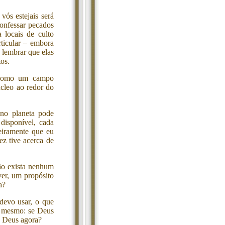
vós estejais será
confessar pecados
 locais de culto
rticular – embora
a lembrar que elas
os.
a como um campo
úcleo ao redor do
no planeta pode
disponível, cada
eiramente que eu
z tive acerca de
ão exista nenhum
ver, um propósito
a?
devo usar, o que
m mesmo: se Deus
a Deus agora?