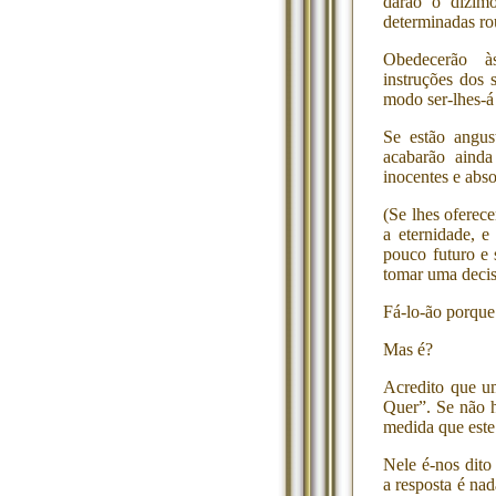
darão o dízim
determinadas rou
Obedecerão às 
instruções dos 
modo ser-lhes-á
Se estão angust
acabarão ainda
inocentes e abs
(Se lhes oferec
a eternidade, 
pouco futuro e 
tomar uma decis
Fá-lo-ão porque
Mas é?
Acredito que u
Quer”. Se não h
medida que este
Nele é-nos dit
a resposta é na