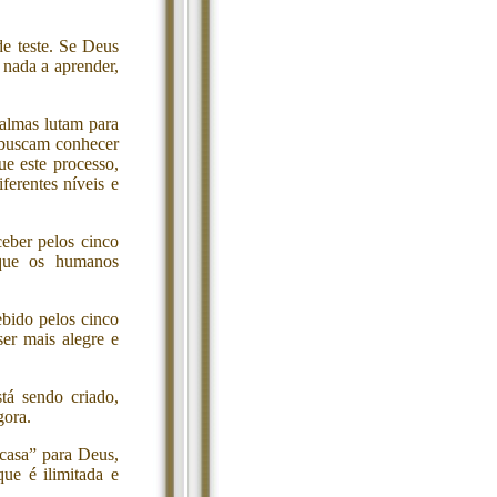
e teste. Se Deus
 nada a aprender,
almas lutam para
s buscam conhecer
ue este processo,
ferentes níveis e
eber pelos cinco
que os humanos
ebido pelos cinco
er mais alegre e
á sendo criado,
gora.
casa” para Deus,
ue é ilimitada e