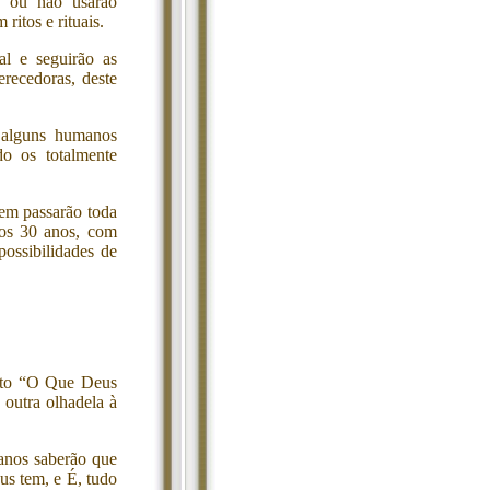
o ou não usarão
ritos e rituais.
al e seguirão as
erecedoras, deste
, alguns humanos
do os totalmente
em passarão toda
 os 30 anos, com
possibilidades de
exto “O Que Deus
 outra olhadela à
anos saberão que
us tem, e É, tudo