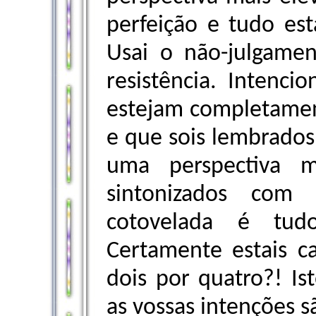
perfeição e tudo est
Usai o não-julgame
resistência. Intenci
estejam completamen
e que sois lembrados
uma perspectiva m
sintonizados com 
cotovelada é tud
Certamente estais c
dois por quatro?! Is
as vossas intenções s