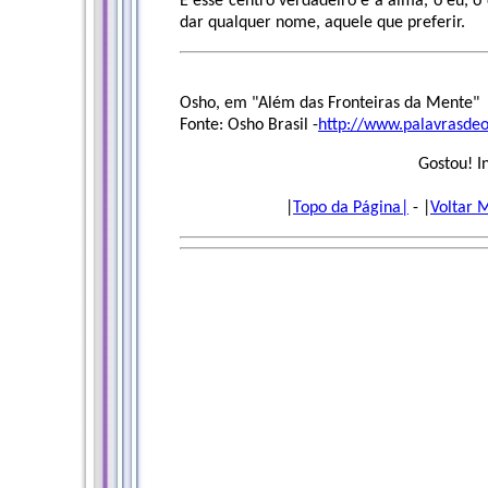
E esse centro verdadeiro é a alma, o eu, o
dar qualquer nome, aquele que preferir.
Osho, em "Além das Fronteiras da Mente"
Fonte: Osho Brasil -
http://www.palavrasdeo
Gostou! I
|
Topo da Página|
- |
Voltar 