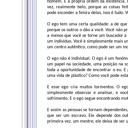
homem. É a própria ordem da existência. En
vez, realmente belo, porque as coisas f
pode esconder a feiúra delas, isso é tudo. 
O ego tem uma certa qualidade: a de que el
porque os outros o dão a você. Você não pre
a menos que você se torne um buscador à 
um indivíduo. Você é simplesmente mais u
um centro autêntico, como pode ser um ind
O ego não é individual. O ego é um fenômen
um papel na sociedade, uma posição na soc
toda a oportunidade de encontrar o eu. E p
uma vida de plástico? Como você pode est
E esse ego cria muitos tormentos. O ego
simplesmente observar e analisar, e voc
sofrimento. E o ego segue encontrando moti
E assim as pessoas se tornam dependentes
que ser um escravo. Ele depende dos ou
primeira vez, um mestre; ele deixa de ser 