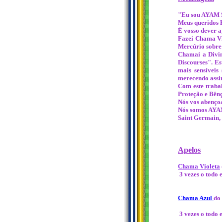
"Eu sou AYAM 
Meus queridos F
É vosso dever a
Fazei Chama Vio
Mercúrio sobre 
Chamai a Divi
Discourses". Es
mais sensíveis
merecendo assi
Com este trabal
Proteção e Bênç
Nós vos abenço
Nós somos AY
Saint Germain, 
Apelos
Chama Violeta
3 vezes o todo 
Chama Azul
do 
3 vezes o todo 