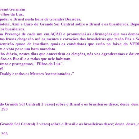
Saint Germain
ilhos da Luz,
judar o Brasil nesta hora de Grandes Decisões.
leta, Azul e Ouro do Grande Sol Central sobre o Brasil e os brasileiros. Dep
os brasileiros.
na Presença de cada um em AÇÃO e pronunciai as afirmações que vos demo
tas frases chegarão até as mentes e corações dos brasileiros que terão Paz e 
 sentirão quase de imediato quais os candidatos que estão na faixa da V
m o voto para um bom mandato.
ho diário, nestes dias que antecedem as eleições, nós vos agradecemos e dar
ãos ao Brasil e a todos que nele habitam.
amos e protegemos, "Filhos da Luz".
AM
Daddy e todos os Mestres Ascencionados ."
do Grande Sol Central( 3 vezes) sobre o Brasil e os brasileiros desce; desce, desc
e 293
Grande Sol Central( 3 vezes) sobre o Brasil e os brasileiros desce; desce, desce, 
e 293