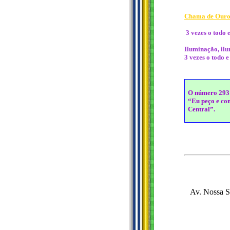
Chama de Our
3 vezes o todo 
Iluminação, ilu
3 vezes o todo e
O número 293 s
“Eu peço e co
Central”.
Av. Nossa Se