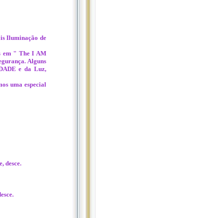
ois Iluminação de
s em " The I AM
Segurança. Alguns
ERDADE e da Luz,
emos uma especial
e, desce.
desce.