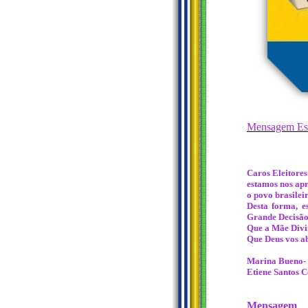
Mensagem Esp
Caros Eleitores 
estamos nos ap
o povo brasilei
Desta forma, e
Grande Decisão 
Que a Mãe Divin
Que Deus vos a
Marina Bueno- P
Etiene Santos C
Mensagem