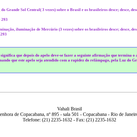
o
do Grande Sol Central( 3 vezes) sobre o Brasil e os brasileiros desce; desce, des
e 293
minação, iluminação de Mercúrio (3 vezes) sobre os brasileiros desce; desce, desc
 293
ignifica que depois do apelo deve-se fazer a seguinte afirmação que termina o 
mando que este apelo seja atendido com a rapidez do relâmpago, pela Luz do G
Vahali Brasil
nhora de Copacabana, nº 895 - sala 501 - Copacabana - Rio de Janeiro 
Telefone: (21) 2235-1632 - Fax: (21) 2235-1632