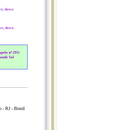
ce, desce.
e, desce.
apelo nº 293:
rande Sol
- RJ - Brasil