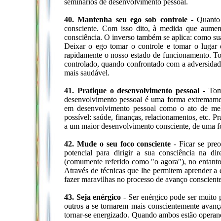
seminários de desenvolvimento pessoal.
40. Mantenha seu ego sob controle
- Quanto 
consciente. Com isso dito, à medida que aume
consciência. O inverso também se aplica: como s
Deixar o ego tomar o controle e tomar o lugar 
rapidamente o nosso estado de funcionamento. To
controlado, quando confrontado com a adversidad
mais saudável.
41. Pratique o desenvolvimento pessoal
- Toma
desenvolvimento pessoal é uma forma extremamen
em desenvolvimento pessoal como o ato de melh
possível: saúde, finanças, relacionamentos, etc. 
a um maior desenvolvimento consciente, de uma f
42. Mude o seu foco consciente
- Ficar se pre
potencial para dirigir a sua consciência na d
(comumente referido como "o agora"), no entanto
Através de técnicas que lhe permitem aprender a 
fazer maravilhas no processo de avanço consciente
43. Seja enérgico
- Ser enérgico pode ser muito p
outros a se tornarem mais conscientemente avanç
tornar-se energizado. Quando ambos estão operan