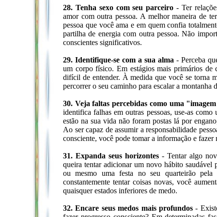
28. Tenha sexo com seu parceiro
- Ter relaçõe
amor com outra pessoa. A melhor maneira de ter 
pessoa que você ama e em quem confia totalmente
partilha de energia com outra pessoa. Não impor
conscientes significativos.
29. Identifique-se com a sua alma
- Perceba que
um corpo físico. Em estágios mais primários de c
difícil de entender. À medida que você se torna 
percorrer o seu caminho para escalar a montanha d
30. Veja faltas percebidas como uma "imagem
identifica falhas em outras pessoas, use-as com
estão na sua vida não foram postas lá por engano,
Ao ser capaz de assumir a responsabilidade pessoa
consciente, você pode tomar a informação e fazer
31. Expanda seus horizontes
- Tentar algo nov
queira tentar adicionar um novo hábito saudável p
ou mesmo uma festa no seu quarteirão pela 
constantemente tentar coisas novas, você aument
quaisquer estados inferiores de medo.
32. Encare seus medos mais profundos
- Exis
fazer progresso consciente? Em determinadas fa