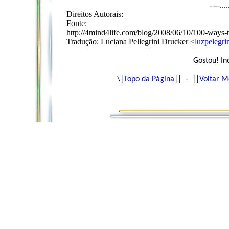
----...
Direitos Autorais:
Fonte:
http://4mind4life.com/blog/2008/06/10/100-ways-
Tradução: Luciana Pellegrini Drucker <
luzpelegr
Gostou! In
\|
Topo da Página
|| - ||
Voltar M