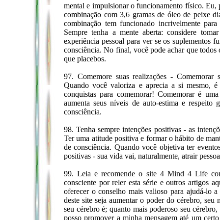
mental e impulsionar o funcionamento físico. Eu
combinação com 3,6 gramas de óleo de peixe dia
combinação tem funcionado incrivelmente para 
Sempre tenha a mente aberta: considere tomar 
experiência pessoal para ver se os suplementos 
consciência. No final, você pode achar que todos 
que placebos.
97. Comemore suas realizações - Comemorar sua
Quando você valoriza e aprecia a si mesmo, é 
conquistas para comemorar! Comemorar é uma ati
aumenta seus níveis de auto-estima e respeito 
consciência.
98. Tenha sempre intenções positivas - as intenç
Ter uma atitude positiva e formar o hábito de man
de consciência. Quando você objetiva ter eventos
positivas - sua vida vai, naturalmente, atrair pessoa
99. Leia e recomende o site 4 Mind 4 Life com
consciente por reler esta série e outros artigos 
oferecer o conselho mais valioso para ajudá-lo a
deste site seja aumentar o poder do cérebro, seu
seu cérebro é; quanto mais poderoso seu cérebro, 
posso promover a minha mensagem até um certo