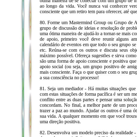
ótima maneira de se conectar com um grupo de ind
ao longo da vida. Você nunca vai conhecer verd
consciente que um retiro tem para oferecer, até que
80. Forme um Mastermind Group ou Grupo de A
grupo de discussão de ideias e resolução de probl
uma ótima maneira de ajudá-lo a tornar-se mais co
de apoio, primeiro você deve reunir alguns 
calendário de eventos em que todo o seu grupo se re
etc. Reúna-se com os outros e discuta seus obje
máximo possível. Ofereça sugestões e sirva com
são uma forma de apoio consciente e positiva que 
apoio social (ou seja, um grupo positivo de amig
mais consciente. Faça o que quiser com o seu grup
a sua consciência no processo!
81. Seja um mediador - Há muitas situações qu
com estas situações de forma pacífica é ser um 
conflito entre as duas partes e pensar uma soluçã
concordam. No final, a melhor parte de um proce
trazer a paz ao mundo. Ajudar os outros é uma ót
sua vida. A qualquer momento em que você trouxe
uma direção positiva.
82. Desenvolva um modelo preciso da realidade -