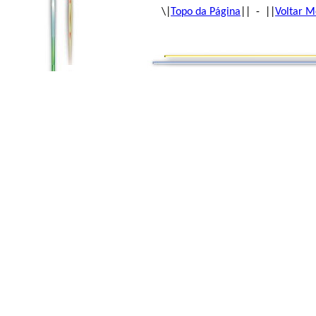
\|
Topo da Página
|| - ||
Voltar M