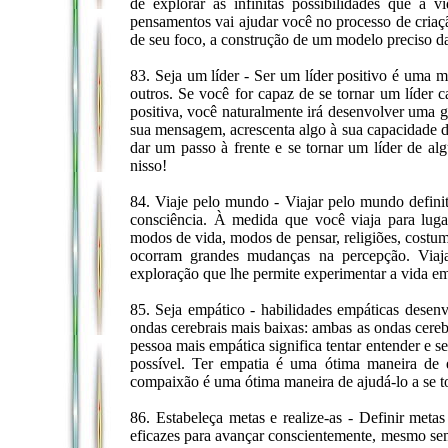
de explorar as infinitas possibilidades que a 
pensamentos vai ajudar você no processo de criaç
de seu foco, a construção de um modelo preciso da 
83. Seja um líder - Ser um líder positivo é uma m
outros. Se você for capaz de se tornar um líder 
positiva, você naturalmente irá desenvolver uma 
sua mensagem, acrescenta algo à sua capacidade d
dar um passo à frente e se tornar um líder de 
nisso!
84. Viaje pelo mundo - Viajar pelo mundo defini
consciência. À medida que você viaja para lugar
modos de vida, modos de pensar, religiões, costum
ocorram grandes mudanças na percepção. Viaj
exploração que lhe permite experimentar a vida e
85. Seja empático - habilidades empáticas desenv
ondas cerebrais mais baixas: ambas as ondas cerebr
pessoa mais empática significa tentar entender e s
possível. Ter empatia é uma ótima maneira de
compaixão é uma ótima maneira de ajudá-lo a se t
86. Estabeleça metas e realize-as - Definir metas
eficazes para avançar conscientemente, mesmo sem