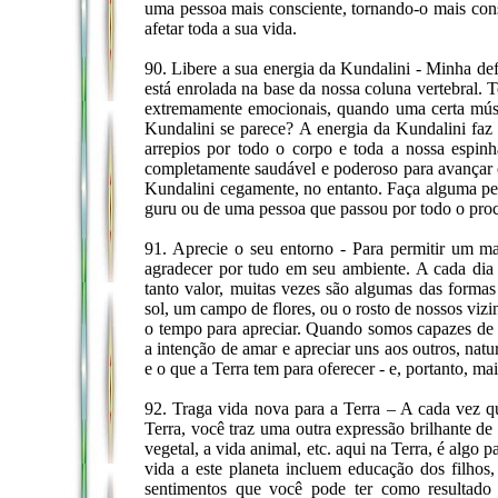
uma pessoa mais consciente, tornando-o mais con
afetar toda a sua vida.
90. Libere a sua energia da Kundalini - Minha def
está enrolada na base da nossa coluna vertebral.
extremamente emocionais, quando uma certa mús
Kundalini se parece? A energia da Kundalini f
arrepios por todo o corpo e toda a nossa espi
completamente saudável e poderoso para avançar
Kundalini cegamente, no entanto. Faça alguma pe
guru ou de uma pessoa que passou por todo o proce
91. Aprecie o seu entorno - Para permitir um mai
agradecer por tudo em seu ambiente. A cada dia
tanto valor, muitas vezes são algumas das forma
sol, um campo de flores, ou o rosto de nossos viz
o tempo para apreciar. Quando somos capazes de 
a intenção de amar e apreciar uns aos outros, nat
e o que a Terra tem para oferecer - e, portanto, ma
92. Traga vida nova para a Terra – A cada vez q
Terra, você traz uma outra expressão brilhante d
vegetal, a vida animal, etc. aqui na Terra, é algo
vida a este planeta incluem educação dos filhos,
sentimentos que você pode ter como resultado 