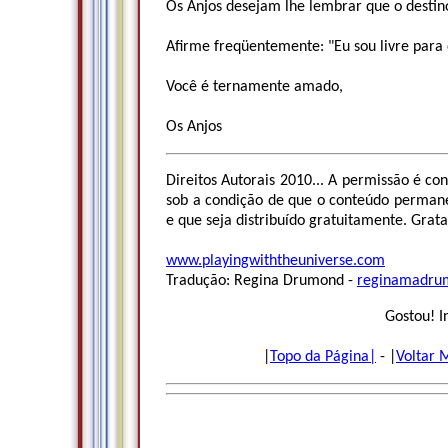
Os Anjos desejam lhe lembrar que o destin
Afirme freqüentemente: "Eu sou livre para 
Você é ternamente amado,
Os Anjos
Direitos Autorais 2010... A permissão é co
sob a condição de que o conteúdo permane
e que seja distribuído gratuitamente. Grata
www.playingwiththeuniverse.com
Tradução: Regina Drumond -
reginamadru
Gostou! I
|
Topo da Página|
- |
Voltar 