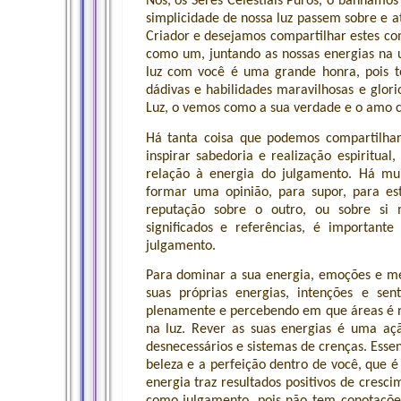
Nós, os Seres Celestiais Puros, o banhamos
simplicidade de nossa luz passem sobre e 
Criador e desejamos compartilhar estes c
como um, juntando as nossas energias na u
luz com você é uma grande honra, pois 
dádivas e habilidades maravilhosas e glorio
Luz, o vemos como a sua verdade e o amo c
Há tanta coisa que podemos compartilhar
inspirar sabedoria e realização espiritu
relação à energia do julgamento. Há mui
formar uma opinião, para supor, para est
reputação sobre o outro, ou sobre si
significados e referências, é important
julgamento.
Para dominar a sua energia, emoções e me
suas próprias energias, intenções e se
plenamente e percebendo em que áreas é ne
na luz. Rever as suas energias é uma açã
desnecessários e sistemas de crenças. Ess
beleza e a perfeição dentro de você, que é
energia traz resultados positivos de cresc
como julgamento, pois não tem conotaçõe