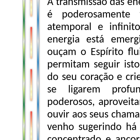
A transmissão das ene
é poderosamente 
atemporal e infinit
energia está emer
ouçam o Espírito fl
permitam seguir isto
do seu coração e cri
se ligarem profu
poderosos, aproveita
ouvir aos seus chama
venho sugerindo há
concentrado e ancor