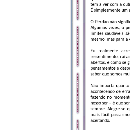
tem a ver com a out
É simplesmente um a
O Perdão não signif
Algumas vezes, o pe
limites saudáveis s
mesmo, mas para a 
Eu realmente acre
ressentimento, raiva
abertos, é como se g
pensamentos e desper
saber que somos mui
Não importa quanto 
acontecendo de err
fazendo no momento
nosso ser – é que s
sempre. Alegre-se 
mais fácil passarmo
aceitando.