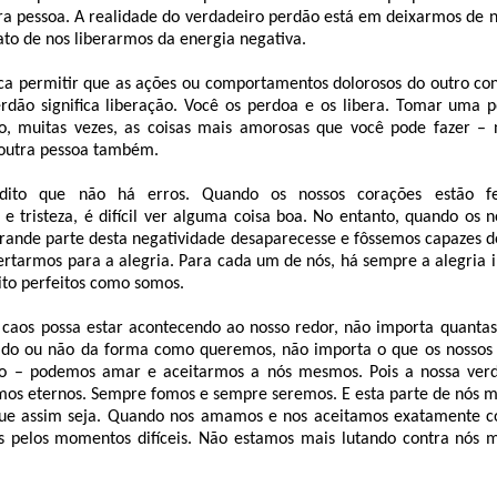
ra pessoa. A realidade do verdadeiro perdão está em deixarmos de n
to de nos liberarmos da energia negativa.
ica permitir que as ações ou comportamentos dolorosos do outro co
rdão significa liberação. Você os perdoa e os libera. Tomar uma p
ão, muitas vezes, as coisas mais amorosas que você pode fazer –
outra pessoa também.
dito que não há erros. Quando os nossos corações estão f
 e tristeza, é difícil ver alguma coisa boa. No entanto, quando os 
rande parte desta negatividade desaparecesse e fôssemos capazes de
tarmos para a alegria. Para cada um de nós, há sempre a alegria i
to perfeitos como somos.
caos possa estar acontecendo ao nosso redor, não importa quantas
ado ou não da forma como queremos, não importa o que os nossos 
 – podemos amar e aceitarmos a nós mesmos. Pois a nossa ver
omos eternos. Sempre fomos e sempre seremos. E esta parte de nós 
que assim seja. Quando nos amamos e nos aceitamos exatamente c
s pelos momentos difíceis. Não estamos mais lutando contra nós