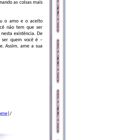
rnando as coisas mais
Eu o amo e o aceito
ocê não tem que ser
 nesta existência. De
eu ser quem você é –
de. Assim, ame a sua
Home
|/