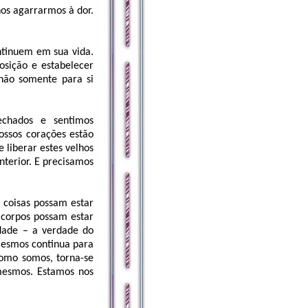
os agarrarmos à dor.
ntinuem em sua vida.
osição e estabelecer
 não somente para si
echados e sentimos
nossos corações estão
 liberar estes velhos
nterior. E precisamos
 coisas possam estar
corpos possam estar
dade – a verdade do
mesmos continua para
omo somos, torna-se
 mesmos. Estamos nos