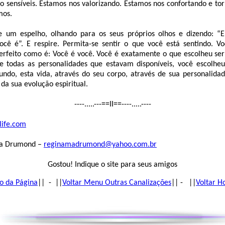
 sensíveis. Estamos nos valorizando. Estamos nos confortando e to
mos.
de um espelho, olhando para os seus próprios olhos e dizendo: “
cê é”. E respire. Permita-se sentir o que você está sentindo. V
perfeito como é: Você é você. Você é exatamente o que escolheu ser
e todas as personalidades que estavam disponíveis, você escolh
undo, esta vida, através do seu corpo, através de sua personalida
 da sua evolução espiritual.
----.....---==II==----.....----
life.com
ina Drumond –
reginamadrumond@yahoo.com.br
Gostou! Indique o site para seus amigos
o da Página
|| - ||
Voltar Menu Outras Canalizações
|| - ||
Voltar 