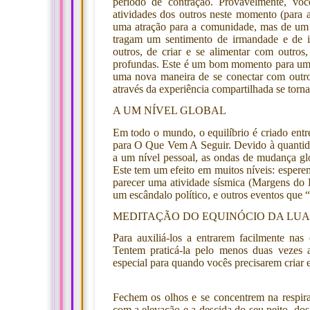
período de contração. Provavelmente, voc
atividades dos outros neste momento (para 
uma atração para a comunidade, mas de um 
tragam um sentimento de irmandade e de i
outros, de criar e se alimentar com outros
profundas. Este é um bom momento para uma
uma nova maneira de se conectar com outro
através da experiência compartilhada se torna
A UM NÍVEL GLOBAL
Em todo o mundo, o equilíbrio é criado entr
para O Que Vem A Seguir. Devido à quantidad
a um nível pessoal, as ondas de mudança g
Este tem um efeito em muitos níveis: espe
parecer uma atividade sísmica (Margens do 
um escândalo político, e outros eventos que 
MEDITAÇÃO DO EQUINÓCIO DA LUA
Para auxiliá-los a entrarem facilmente na
Tentem praticá-la pelo menos duas vezes 
especial para quando vocês precisarem criar
Fechem os olhos e se concentrem na respir
com a elevação e a descida do seu peito, do