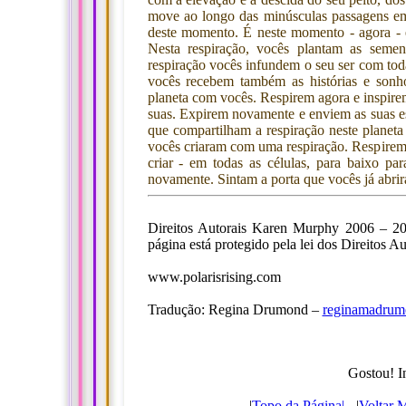
move ao longo das minúsculas passagens em
deste momento. É neste momento - agora - 
Nesta respiração, vocês plantam as seme
respiração vocês infundem o seu ser com toda
vocês recebem também as histórias e sonho
planeta com vocês. Respirem agora e inspirem
suas. Expirem novamente e enviem as suas es
que compartilham a respiração neste planet
vocês criaram com uma respiração. Respirem
criar - em todas as células, para baixo pa
novamente. Sintam a porta que vocês já abrir
Direitos Autorais Karen Murphy 2006 – 200
página está protegido pela lei dos Direitos A
www.polarisrising.com
Tradução: Regina Drumond –
reginamadru
Gostou! I
|
Topo da Página|
- |
Voltar 