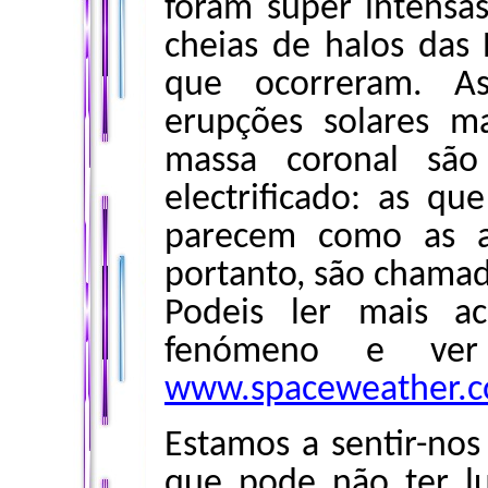
foram super intensa
cheias de halos das
que ocorreram. 
erupções solares ma
massa coronal são
electrificado: as q
parecem como as a
portanto, são chamad
Podeis ler mais ac
fenómeno e ver
www.spaceweather.
Estamos a sentir-nos 
que pode não ter l