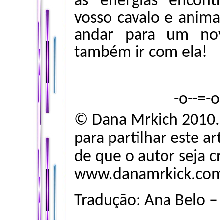
as energias encontr
vosso cavalo e anima
andar para um nov
também ir com ela!
-o--=-
© Dana Mrkich 2010.
para partilhar este a
de que o autor seja c
www.danamrkick.co
Tradução: Ana Belo 