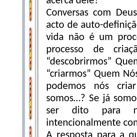
acerca dele?
Conversas com Deus
acto de auto-definiç
vida não é um proc
processo de cria
“descobrirmos” Que
“criarmos” Quem Nó
podemos nós cri
somos…? Se já somo
ser dito para n
intencionalmente co
A resposta para a q