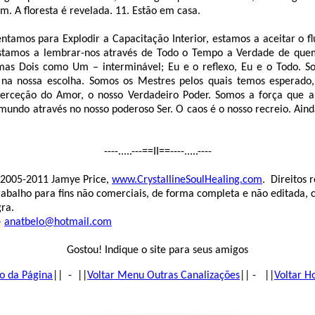
. A floresta é revelada. 11. Estão em casa.
tamos para Explodir a Capacitação Interior, estamos a aceitar o fl
tamos a lembrar-nos através de Todo o Tempo a Verdade de qu
as Dois como Um – interminável; Eu e o reflexo, Eu e o Todo. So
 na nossa escolha. Somos os Mestres pelos quais temos esperado
 perceção do Amor, o nosso Verdadeiro Poder. Somos a força que 
undo através no nosso poderoso Ser. O caos é o nosso recreio. Ainda
----.....---==II==----.....----
© 2005-2011 Jamye Price,
www.CrystallineSoulHealing.com
. Direitos r
trabalho para fins não comerciais, de forma completa e não editada,
ra.
–
anatbelo@hotmail.com
Gostou! Indique o site para seus amigos
o da Página
|| - ||
Voltar Menu Outras Canalizações
|| - ||
Voltar 