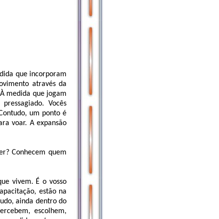
dida que incorporam
ovimento através da
. À medida que jogam
 pressagiado. Vocês
Contudo, um ponto é
ara voar. A expansão
lher? Conhecem quem
que vivem. É o vosso
apacitação, estão na
tudo, ainda dentro do
percebem, escolhem,