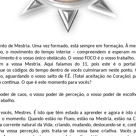
ento de Mestria. Uma vez formado, está sempre em formação. À me
po, o movimento do tempo interior – compreendem e esperam m
cimento é o vosso único obstáculo. O vosso FOCO é o vosso trabalho
m a vossa Mestria. Aqui falamos do 11, pois este é o portal
ue os códigos do tempo dentro de vocês culminaram neste ponto. 
o, aguardando o vosso salto de F.É. (Total aceitação no Coração) p
 continua. O que é este momento para vocês?
oder de caos, o vosso poder de perceção, o vosso poder de esco
rabalho.
 vocês, Mestres. É isto que têm estado a aprender e agora é isto 
 o momento. Quando estão no Fluxo, estão na Mestria, estão na C
na corrente natural da Vida; criando, mudando, deslocando-se e, con
na vossa perceção, pois trata-se da vossa base criativa. Vocês 