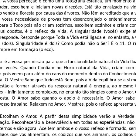
. A vossa perceção é como uma fotografia estática, um momento a
ador, escolhem e iniciam novas direções. Está tão enraizado na vi
 vendo a floresta por causa das árvores. Não têm acreditado que a 
a vossa necessidade de provas tem desencorajado o entendiment
 para o Todo pois não criam sozinhos, escolhem sozinhos e criam co
us opostos; é o reflexo da Vida. A singularidade (vocês) exige
 responde. Responde porque Toda a Vida está ligada e, no entanto, a 
(dois). Singularidade é dois? Como podia não o Ser? É o 11. O r
mpre em formação (o eco).
or é a vossa permissão para que a funcionalidade natural da Vida flu
m vocês. Quando Confiam no Fluxo natural da Vida, criam com 
o pois veem para além do caos do momento dentro do Conhecimento
sta. O Mestre Sabe que Tudo está Bem, pois a Vida equilibra-se a si
estão a formar através da resposta natural à energia, ao mesmo
es – infinitamente complexos, no entanto tão simples como o Amor
sposta. O Amor sabe quando o apoio é necessário. O Amor sabe
 vosso trabalho. Relaxem no Amor, Mestres, pois o reflexo apresenta
scolham o Amor. A partir dessa simplicidade verão a Verdade 
mação. Reconhecerão a benevolência em todas as experiências, não
 eternos e são agora. Aceitem ambos e o vosso reflexo é formado, s
digos que vos alimentam, os códigos que vos animam, os códigos