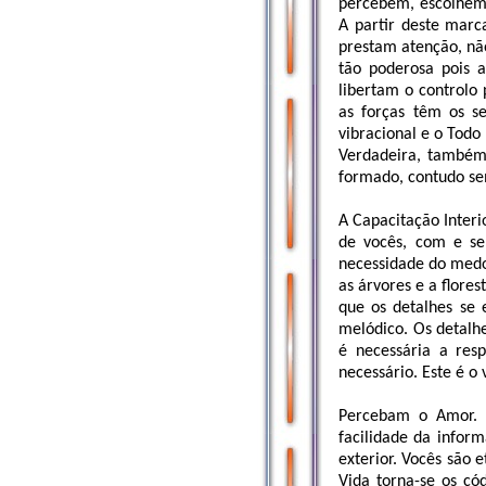
percebem, escolhem
A partir deste marc
prestam atenção, não
tão poderosa pois 
libertam o controlo
as forças têm os se
vibracional e o Todo
Verdadeira, também 
formado, contudo se
A Capacitação Interi
de vocês, com e se
necessidade do med
as árvores e a flore
que os detalhes se 
melódico. Os detalh
é necessária a re
necessário. Este é o
Percebam o Amor. E
facilidade da infor
exterior. Vocês são
Vida torna-se os có