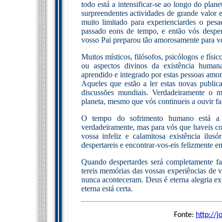
todo está a intensificar-se ao longo do pla
surpreendentes actividades de grande valor 
muito limitado para experienciardes o pesa
passado eons de tempo, e então vós desper
vosso Pai preparou tão amorosamente para v
Muitos místicos, filósofos, psicólogos e físic
ou aspectos divinos da existência humana
aprendido e integrado por estas pessoas amoro
Aqueles que estão a ler estas novas public
discussões mundiais. Verdadeiramente o m
planeta, mesmo que vós continueis a ouvir fala
O tempo do sofrimento humano está a 
verdadeiramente, mas para vós que haveis co
vossa infeliz e calamitosa existência ilus
despertareis e encontrar-vos-eis felizmente em
Quando despertardes será completamente fami
tereis memórias das vossas experiências de v
nunca aconteceram. Deus é eterna alegria ext
eterna está certa.
Fonte:
http://