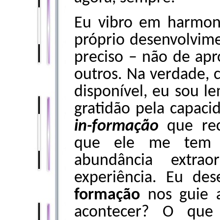
Eu vibro em harmon
próprio desenvolvime
preciso – não de apr
outros. Na verdade, 
disponível, eu sou l
gratidão pela capaci
in-formação
que re
que ele me tem t
abundância extrao
experiência. Eu de
formação
nos guie a
acontecer? O que