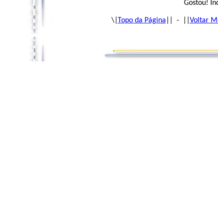
Gostou! In
\|
Topo da Página
|| - ||
Voltar M