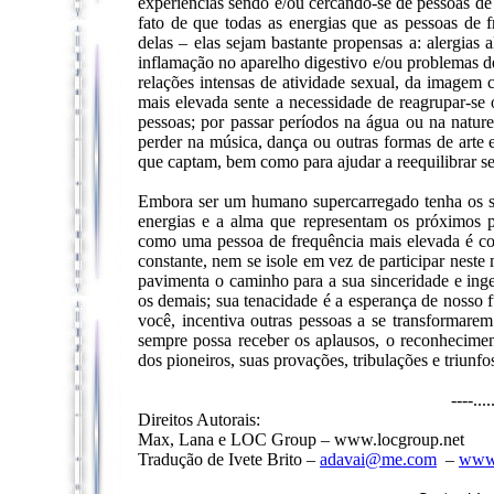
experiências sendo e/ou cercando-se de pessoas de
fato de que todas as energias que as pessoas d
delas – elas sejam bastante propensas a: alergias 
inflamação no aparelho digestivo e/ou problemas de
relações intensas de atividade sexual, da imagem c
mais elevada sente a necessidade de reagrupar-se o
pessoas; por passar períodos na água ou na naturez
perder na música, dança ou outras formas de arte 
que captam, bem como para ajudar a reequilibrar se
Embora ser um humano supercarregado tenha os seus
energias e a alma que representam os próximos
como uma pessoa de frequência mais elevada é com
constante, nem se isole em vez de participar nest
pavimenta o caminho para a sua sinceridade e inge
os demais; sua tenacidade é a esperança de nosso 
você, incentiva outras pessoas a se transformar
sempre possa receber os aplausos, o reconhecime
dos pioneiros, suas provações, tribulações e triunfo
----...
Direitos Autorais:
Max, Lana e LOC Group – www.locgroup.net
Tradução de Ivete Brito –
adavai@me.com
–
www.