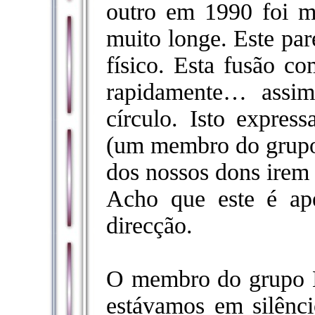
outro em 1990 foi mu
muito longe. Este pa
físico. Esta fusão co
rapidamente… assi
círculo. Isto expre
(um membro do grupo)
dos nossos dons irem 
Acho que este é ap
direcção.
O membro do grupo H
estávamos em silênci