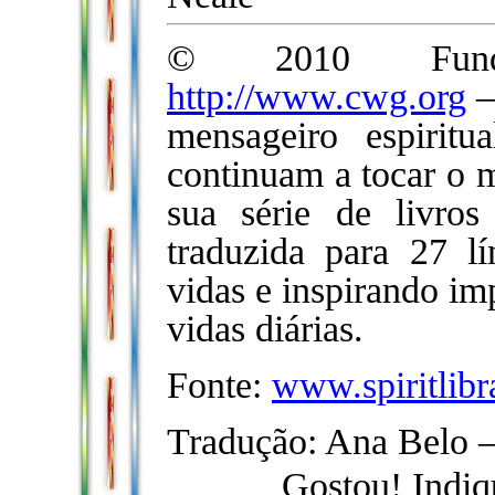
© 2010 Funda
http://www.cwg.org
–
mensageiro espiritu
continuam a tocar o 
sua série de livro
traduzida para 27 l
vidas e inspirando im
vidas diárias.
Fonte:
www.spiritlib
Tradução: Ana Belo 
Gostou! Indiq