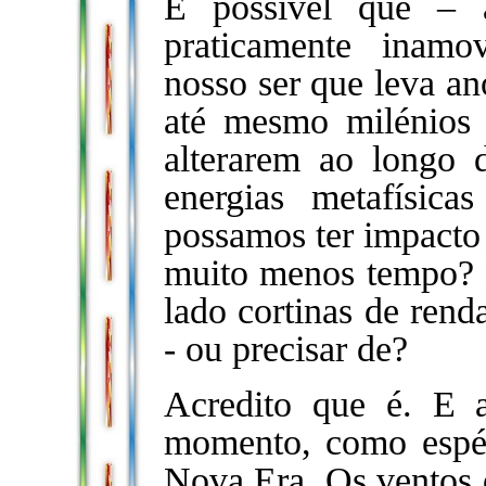
É possível que – a
praticamente inamov
nosso ser que leva an
até mesmo milénios 
alterarem ao longo 
energias metafísica
possamos ter impacto 
muito menos tempo? 
lado cortinas de rend
- ou precisar de?
Acredito que é. E a
momento, como espéc
Nova Era. Os ventos 