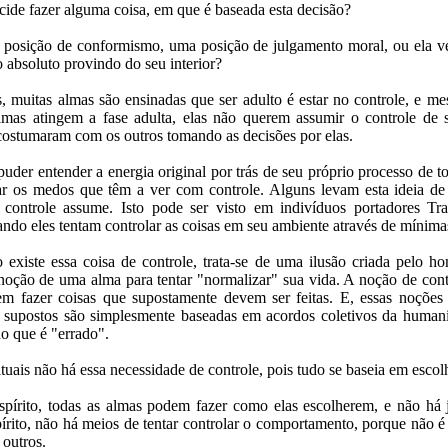
ide fazer alguma coisa, em que é baseada esta decisão?
posição de conformismo, uma posição de julgamento moral, ou ela 
absoluto provindo do seu interior?
, muitas almas são ensinadas que ser adulto é estar no controle, e 
mas atingem a fase adulta, elas não querem assumir o controle de s
costumaram com os outros tomando as decisões por elas.
uder entender a energia original por trás de seu próprio processo de t
rar os medos que têm a ver com controle. Alguns levam esta ideia de
controle assume. Isto pode ser visto em indivíduos portadores Tr
do eles tentam controlar as coisas em seu ambiente através de mínima
 existe essa coisa de controle, trata-se de uma ilusão criada pelo 
noção de uma alma para tentar "normalizar" sua vida. A noção de cont
em fazer coisas que supostamente devem ser feitas. E, essas noções
supostos são simplesmente baseadas em acordos coletivos da humani
do que é "errado".
ituais não há essa necessidade de controle, pois tudo se baseia em escol
írito, todas as almas podem fazer como elas escolherem, e não há 
írito, não há meios de tentar controlar o comportamento, porque não é p
 outros.