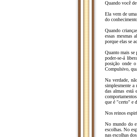
Quando você dec
Ela vem de uma 
do conhecimento 
Quando crianças
essas mesmas al
porque elas se a
Quanto mais se p
poder-se-á libe
posição onde o 
Compulsivo, quan
Na verdade, não
simplesmente a 
das almas está 
comportamentos 
que é "certo" e 
Nos reinos espir
No mundo do esp
escolhas. No esp
nas escolhas dos