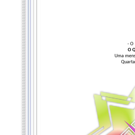
- O
O 
Uma mensa
Quarta-