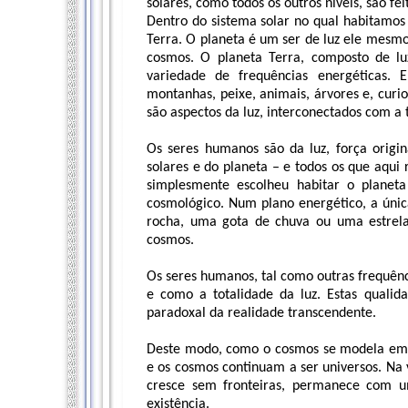
solares, como todos os outros níveis, são fei
Dentro do sistema solar no qual habitamo
Terra. O planeta é um ser de luz ele mesmo,
cosmos. O planeta Terra, composto de l
variedade de frequências energéticas. E
montanhas, peixe, animais, árvores e, curi
são aspectos da luz, interconectados com a t
Os seres humanos são da luz, força origin
solares e do planeta – e todos os que aqui
simplesmente escolheu habitar o planeta
cosmológico. Num plano energético, a úni
rocha, uma gota de chuva ou uma estrel
cosmos.
Os seres humanos, tal como outras frequênci
e como a totalidade da luz. Estas qualid
paradoxal da realidade transcendente.
Deste modo, como o cosmos se modela em f
e os cosmos continuam a ser universos. Na
cresce sem fronteiras, permanece com u
existência.