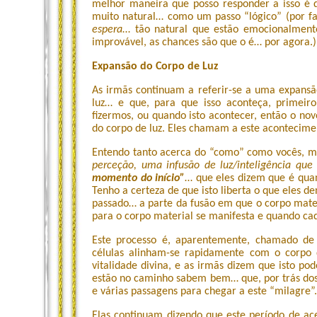
melhor maneira que posso responder a isso é d
muito natural… como um passo “lógico” (por fa
espera
… tão natural que estão emocionalment
improvável, as chances são que o é… por agora.)
Expansão do Corpo de Luz
As irmãs continuam a referir-se a uma expansã
luz… e que, para que isso aconteça, primei
fizermos, ou quando isto acontecer, então o n
do corpo de luz. Eles chamam a este acontecimen
Entendo tanto acerca do “como” como vocês, ma
perceção, uma infusão de luz/inteligência qu
momento do início”
… que eles dizem que é quan
Tenho a certeza de que isto liberta o que eles
passado… a parte da fusão em que o corpo mater
para o corpo material se manifesta e quando cada
Este processo é, aparentemente, chamado de
células alinham-se rapidamente com o corpo
vitalidade divina, e as irmãs dizem que isto p
estão no caminho sabem bem… que, por trás dos 
e várias passagens para chegar a este “milagre”.
Elas continuam dizendo que este período de ac