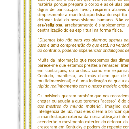
matéria porque prepara o corpo e as células p
digna de pânico…por favor, respirem através 
simplesmente a manifestação física do espírit
detonar total do novo sistema humano.
Não c
era/religiosa
, arrebatamento é simplesmente u
centralização do eu espiritual na forma física.
“Dizemos isto não para vos alarmar, apenas p
base e uma compreensão do que está, na verdade,
ao contrário, poderão experienciar ondulações d
Muita da informação que recebemos das dimens
parece-me que estamos prestes a renascer, liter
em contrações, ou ondas… como em expansão/
Contudo, manifesta, as irmãs dizem que de f
multidimensional) e é uma indicação de que a e
rápido realinhamento com o nosso modelo crísti
Os invisíveis querem também que nos recordemo
chegar ou aquela a que teremos “acesso” é de 
aos mestres do mundo material.
Imagino que
inteligência de luz, mas eles dizem a brincar 
a manifestação externa da nossa ativação int
acenderão o movimento exterior do detonar da 
cresceram em Kentucky e podem de repente comp