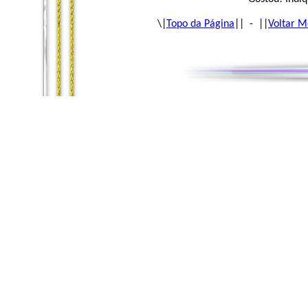
\|
Topo da Página
|| - ||
Voltar M