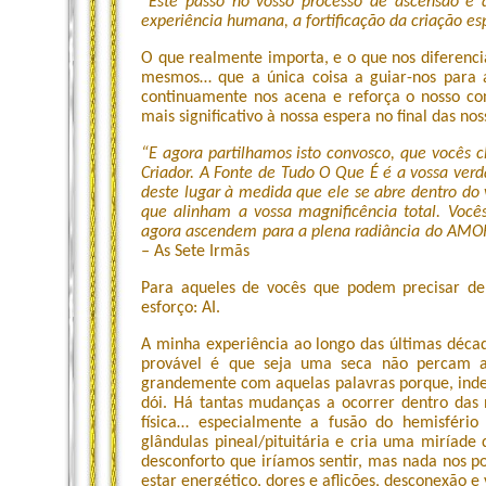
“Este passo no vosso processo de ascensão é
experiência humana, a fortificação da criação esp
O que realmente importa, e o que nos diferenci
mesmos… que a única coisa a guiar-nos para a 
continuamente nos acena e reforça o nosso co
mais significativo à nossa espera no final das nos
“E agora partilhamos isto convosco, que vocês 
Criador. A Fonte de Tudo O Que É é a vossa ver
deste lugar à medida que ele se abre dentro do 
que alinham a vossa magnificência total. Você
agora ascendem para a plena radiância do AMOR, 
–
As Sete Irmãs
Para aqueles de vocês que podem precisar d
esforço: AI.
A minha experiência ao longo das últimas déca
provável é que seja uma seca não percam a
grandemente com aquelas palavras porque, inde
dói. Há tantas mudanças a ocorrer dentro das n
física… especialmente a fusão do hemisfério
glândulas pineal/pituitária e cria uma miríade
desconforto que iríamos sentir, mas nada nos 
estar energético, dores e aflições, desconexão e 