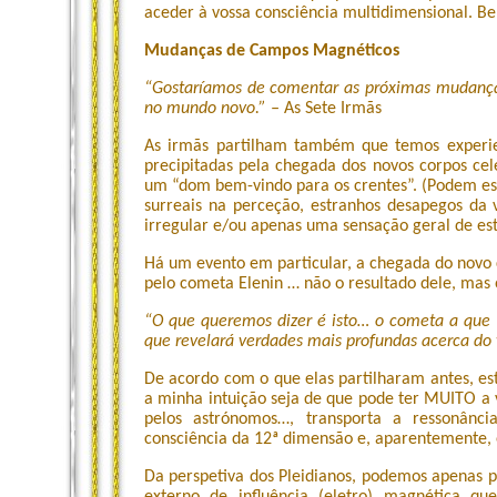
aceder à vossa consciência multidimensional. B
Mudanças de Campos Magnéticos
“Gostaríamos de comentar as próximas mudanças
no mundo novo.” –
As Sete Irmãs
As irmãs partilham também que temos experie
precipitadas pela chegada dos novos corpos ce
um “dom bem-vindo para os crentes”. (Podem esta
surreais na perceção, estranhos desapegos da 
irregular e/ou apenas uma sensação geral de est
Há um evento em particular, a chegada do novo c
pelo cometa Elenin … não o resultado dele, mas o
“O que queremos dizer é isto… o cometa a que
que revelará verdades mais profundas acerca do 
De acordo com o que elas partilharam antes, e
a minha intuição seja de que pode ter MUITO a 
pelos astrónomos…, transporta a ressonânci
consciência da 12ª dimensão e, aparentemente, 
Da perspetiva dos Pleidianos, podemos apenas 