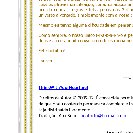
cosmos através da intenção, como os nossos a
acordo com as regras e leis apenas das 3 dim
universo à vontade, simplesmente com a nossa c
Mesmo eu tenho alguma dificuldade em pensar a
Como sempre, o nosso único t-r-a-b-a-l-h-o é per
dons e a nossa muito nova, contudo estranhamen
Feliz outubro!
Lauren
----..
ThinkWithYourHeart.net
Direitos de Autor © 2009-12. É concedida permis
de que o seu conteúdo permaneça completo e inta
seja distribuído livremente.
Tradução: Ana Belo –
anatbelo@hotmail.com
Gostou! Indiq