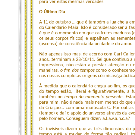
para ver estas mesmas verdades.
O Último Dia
A 11 de outubro … que é também a lua cheia em 
do Calendário Maia. Isto é considerado ser a fas
é que é o momento em que os frutos maduros (o
os seus corpos físicos) e espalham as semente
(ascensa) de consciência da unidade e do amor.
Não apenas isso mas, de acordo com Carl Call
anos…terminam a 28/10/11. Sei que continuo a r
impressiona, não estão a prestar atenção ou 
maneiras,
o fim dos tempos
como o conhecemos…
nas nossas completas origens cósmicas/galácti
À medida que o calendário chega ao fim, os que
do tempo estão, literal e figurativamente, 
também no
tempo do momento presente.
Esta
para mim, não é nada mais nem menos do que a
da Criação… com uma maiúscula C. Por outras 
(tempo) e daí o apoio do universo através da evol
pelo homem. Conseguem dizer: a.l.a.v.a.n.c.a?
Os invisíveis dizem que as três dimensões do 
tempo está a mudar de forma tão radical, t