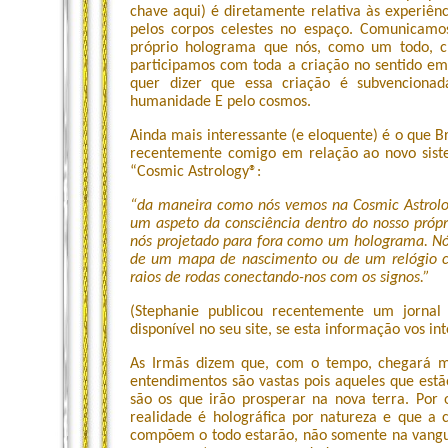
chave aqui) é diretamente relativa às experiên
pelos corpos celestes no espaço. Comunicamo
próprio holograma que nós, como um todo, c
participamos com toda a criação no sentido e
quer dizer que essa criação é subvencionad
humanidade E pelo cosmos.
Ainda mais interessante (e eloquente) é o que B
recentemente comigo em relação ao novo siste
“Cosmic Astrology®:
“da maneira como nós vemos na Cosmic Astrolog
um aspeto da consciência dentro do nosso própr
nós projetado para fora como um holograma. N
de um mapa de nascimento ou de um relógio có
raios de rodas conectando-nos com os signos.”
(Stephanie publicou recentemente um jornal
disponível no seu site, se esta informação vos in
As Irmãs dizem que, com o tempo, chegará ma
entendimentos são vastas pois aqueles que est
são os que irão prosperar na nova terra. Por
realidade é holográfica por natureza e que a 
compõem o todo estarão, não somente na vangu