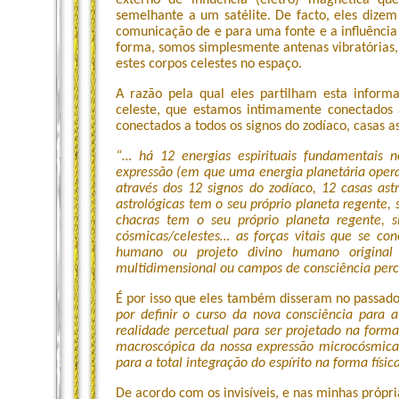
externo de influência (eletro) magnética qu
semelhante a um satélite. De facto, eles dizem
comunicação de e para uma fonte e a influênci
forma, somos simplesmente antenas vibratórias
estes corpos celestes no espaço.
A razão pela qual eles partilham esta inform
celeste, que estamos intimamente conectado
conectados a todos os signos do zodíaco, casas as
“… há 12 energias espirituais fundamentais n
expressão (em que uma energia planetária opera 
através dos 12 signos do zodíaco, 12 casas as
astrológicas tem o seu próprio planeta regente,
chacras tem o seu próprio planeta regente, si
cósmicas/celestes… as forças vitais que se c
humano ou projeto divino humano original
multidimensional ou campos de consciência perc
É por isso que eles também disseram no passado
por definir o curso da nova consciência para
realidade percetual para ser projetado na form
macroscópica da nossa expressão microcósmica
para a total integração do espírito na forma física
De acordo com os invisíveis, e nas minhas própr