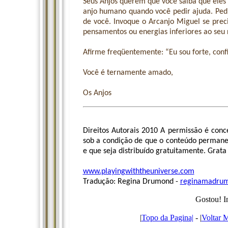
Seus Anjos querem que você saiba que eles
anjo humano quando você pedir ajuda. Pedi
de você. Invoque o Arcanjo Miguel se prec
pensamentos ou energias inferiores ao seu 
Afirme freqüentemente: “Eu sou forte, confi
Você é ternamente amado,
Os Anjos
Direitos Autorais 2010 A permissão é conc
sob a condição de que o conteúdo permaneç
e que seja distribuído gratuitamente. Grata
www.playingwiththeuniverse.com
Tradução: Regina Drumond -
reginamadru
Gostou! I
|
Topo da Pagina|
- |
Voltar 