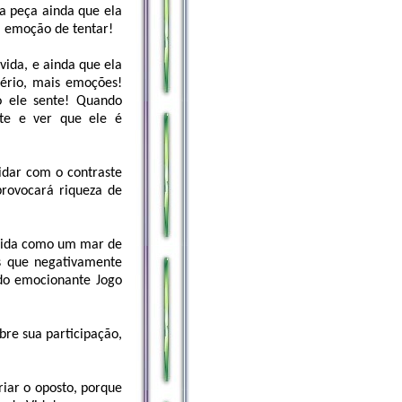
a peça ainda que ela
a emoção de tentar!
vida, e ainda que ela
tério, mais emoções!
o ele sente! Quando
ste e ver que ele é
idar com o contraste
provocará riqueza de
 vida como um mar de
os que negativamente
do emocionante Jogo
bre sua participação,
riar o oposto, porque