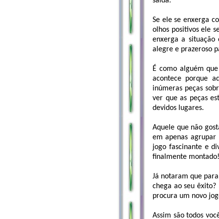
saída.
Se ele se enxerga co
olhos positivos ele 
enxerga a situação 
alegre e prazeroso p
É como alguém que 
acontece porque a
inúmeras peças sob
ver que as peças es
devidos lugares.
Aquele que não gosta
em apenas agrupar 
jogo fascinante e d
finalmente montado
Já notaram que para
chega ao seu êxito?
procura um novo jo
Assim são todos você