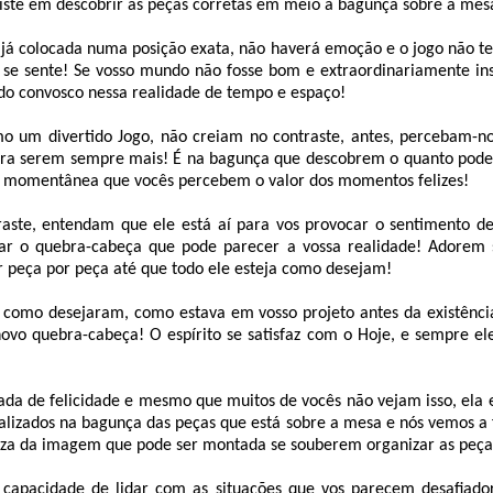
siste em descobrir as peças corretas em meio à bagunça sobre a mes
 já colocada numa posição exata, não haverá emoção e o jogo não te
se sente! Se vosso mundo não fosse bom e extraordinariamente ins
ndo convosco nessa realidade de tempo e espaço!
 um divertido Jogo, não creiam no contraste, antes, percebam-n
ara serem sempre mais! É na bagunça que descobrem o quanto pode
a momentânea que vocês percebem o valor dos momentos felizes!
ste, entendam que ele está aí para vos provocar o sentimento d
r o quebra-cabeça que pode parecer a vossa realidade! Adorem
r peça por peça até que todo ele esteja como desejam!
 como desejaram, como estava em vosso projeto antes da existência
vo quebra-cabeça! O espírito se satisfaz com o Hoje, e sempre ele
eada de felicidade e mesmo que muitos de vocês não vejam isso, ela
alizados na bagunça das peças que está sobre a mesa e nós vemos a
za da imagem que pode ser montada se souberem organizar as peça
capacidade de lidar com as situações que vos parecem desafiado