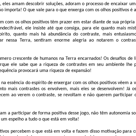
, eles amam descobrir soluções, adoram o processo de encaixar um
não importa! O que vale para o que enxerga com os olhos positivos é 
 com os olhos positivos têm prazer em estar diante de sua própria 
decifrável, ele insiste até que consiga, para ele quanto mais mis
pírito, quanto mais há abundância do contraste, mais entusiasm
ar nessa Terra, sentiram enorme alegria ao notarem o contra
úmero crescente de humanos na Terra encarnados! Os desafios de l
orque ele sabe que a riqueza de contrastes em seu ambiente lhe 
equência provocará uma riqueza de expansão!
a essência do espírito de enxergar com os olhos positivos vêem a
anto mais contrastes os envolvem, mais eles se desenvolvem! Já 
ecem ao verem o contraste, se revoltam e não querem participar 
am a participar de forma positiva desse jogo, não têm autonomia so
 um espelho a tudo o que está em volta!
tivos percebem o que está em volta e fazem disso motivação para c