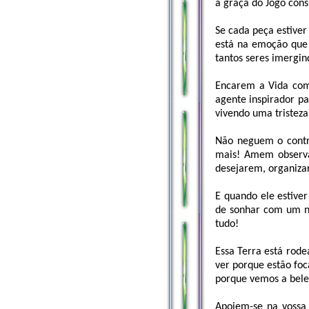
a graça do Jogo con
Se cada peça estiver
está na emoção que 
tantos seres imergi
Encarem a Vida como
agente inspirador p
vivendo uma tristez
Não neguem o contra
mais! Amem observa
desejarem, organiza
E quando ele estiver
de sonhar com um no
tudo!
Essa Terra está rod
ver porque estão foc
porque vemos a bele
Apoiem-se na vossa 