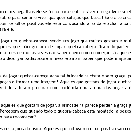
m olhos negativos ele se fecha para sentir e viver o negativo e se 
se abre para sentir e viver qualquer solução que busca! Se ele se enc
com os olhos positivos ele está convocando a saída e achar a sa
ara ele.
joga um quebra-cabeça, sendo um jogo que muitos gostam e muit
queles que não gostam de jogar quebra-cabeça ficam impacien
re a mesa e muitas vezes não sabem nem como começar. Já aquel
tão desorganizadas sobre a mesa e amam saber que podem ajustar
 de jogar quebra-cabeça acha tal brincadeira chata e sem graça, p
peças e formar uma imagem! Aqueles que gostam de jogar quebr
ivertido, adoram procurar com paciência uma a uma das peças até
!
 aqueles que gostam de jogar, a brincadeira parece perder a graça 
 Percebem que quando todo o quebra-cabeça está montado, a pessoa
go para recomeçar?
s nesta jornada física! Aqueles que cultivam o olhar positivo são 