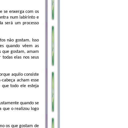
ele se enxerga com os
ontra num labirinto e
ída será um processo
os não gostam. Isso
tes quando vêem as
es que gostam, amam
 todas elas nos seus
orque aquilo consiste
a-cabeça acham esse
 que todo ele esteja
justamente quando se
 que o realizou logo
como os que gostam de