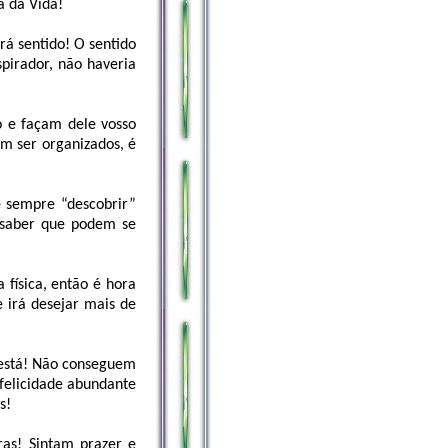
a da Vida!
rá sentido! O sentido
pirador, não haveria
o e façam dele vosso
m ser organizados, é
e sempre “descobrir”
 saber que podem se
 física, então é hora
 irá desejar mais de
 está! Não conseguem
 felicidade abundante
s!
ras! Sintam prazer e