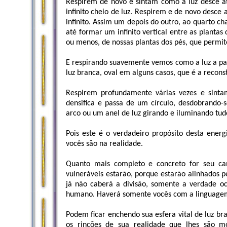
Respirem de novo e sintam como a luz desce at
infinito cheio de luz. Respirem e de novo desce 
infinito. Assim um depois do outro, ao quarto ch
até formar um infinito vertical entre as plantas
ou menos, de nossas plantas dos pés, que permite 
E respirando suavemente vemos como a luz a par
luz branca, oval em alguns casos, que é a recon
Respirem profundamente várias vezes e sint
densifica e passa de um círculo, desdobrando
arco ou um anel de luz girando e iluminando tud
Pois este é o verdadeiro propósito desta ener
vocês são na realidade.
Quanto mais completo e concreto for seu ca
vulneráveis estarão, porque estarão alinhados p
já não caberá a divisão, somente a verdade o
humano. Haverá somente vocês com a linguagem
Podem ficar enchendo sua esfera vital de luz br
os rincões de sua realidade que lhes são 