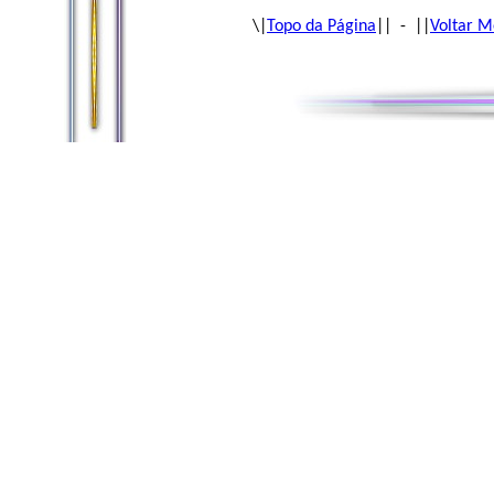
\|
Topo da Página
|| - ||
Voltar M