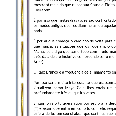
manter tudo o que não surge de seu coração, poi
mostrará mais do que nunca sua Causa e Efeit
liberarem.
É por isso que nestes dias vocês são confrontado
os medos antigos que residiam nelas, ou aquela
nada.
É por aí que começa o caminho de volta para c
que nunca, as situações que os rodeiam, o qu
Maria, pois digo que tomo tudo com muito mais
avós da aldeia e inclusive compreendo ser o mo
Áries).
O Raio Branco é a frequência de alinhamento ent
Por isso seria muito interessante que usassem
visualizem como Maya Gaia lhes envia um ra
profundamente três ou quatro vezes.
Sintam o raio turquesa subir por seu prana desd
(*) e assim que entra em contato com ele, res
esfera de luz em seu chakra, que continua subi