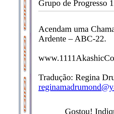
Grupo de Progresso 1
Acendam uma Chama e
Ardente – ABC-22.
www.1111AkashicCon
Tradução: Regina Dr
reginamadrumond@y
Gostou! Indiq