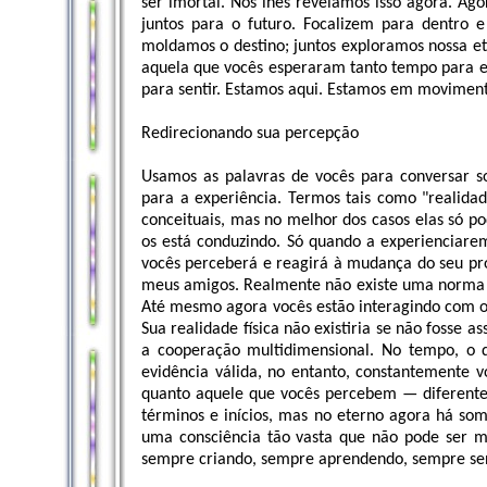
ser imortal. Nós lhes revelamos isso agora. Ag
juntos para o futuro. Focalizem para dentro e
moldamos o destino; juntos exploramos nossa e
aquela que vocês esperaram tanto tempo para e
para sentir. Estamos aqui. Estamos em moviment
Redirecionando sua percepção
Usamos as palavras de vocês para conversar so
para a experiência. Termos tais como "realidad
conceituais, mas no melhor dos casos elas só p
os está conduzindo. Só quando a experienciare
vocês perceberá e reagirá à mudança do seu pr
meus amigos. Realmente não existe uma norma i
Até mesmo agora vocês estão interagindo com o
Sua realidade física não existiria se não fosse a
a cooperação multidimensional. No tempo, o 
evidência válida, no entanto, constantemente 
quanto aquele que vocês percebem — diferentes
términos e inícios, mas no eterno agora há so
uma consciência tão vasta que não pode ser m
sempre criando, sempre aprendendo, sempre se