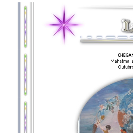
CHEGA
Mahatma, 
Outubr