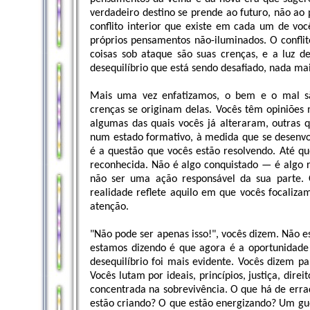
verdadeiro destino se prende ao futuro, não ao
conflito interior que existe em cada um de vo
próprios pensamentos não-iluminados. O conflito
coisas sob ataque são suas crenças, e a luz d
desequilíbrio que está sendo desafiado, nada mai
Mais uma vez enfatizamos, o bem e o mal sã
crenças se originam delas. Vocês têm opiniões 
algumas das quais vocês já alteraram, outras 
num estado formativo, à medida que se desenvolv
é a questão que vocês estão resolvendo. Até qu
reconhecida. Não é algo conquistado — é algo r
não ser uma ação responsável da sua parte
realidade reflete aquilo em que vocês focaliz
atenção.
"Não pode ser apenas isso!", vocês dizem. Não 
estamos dizendo é que agora é a oportunidade p
desequilíbrio foi mais evidente. Vocês dizem p
Vocês lutam por ideais, princípios, justiça, dire
concentrada na sobrevivência. O que há de err
estão criando? O que estão energizando? Um gue