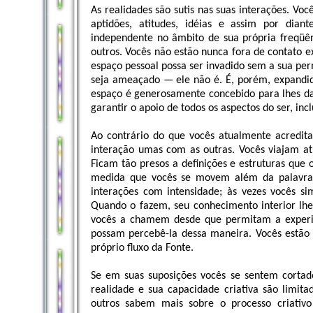
As realidades são sutis nas suas interações. Vo
aptidões, atitudes, idéias e assim por dian
independente no âmbito de sua própria freqüên
outros. Vocês não estão nunca fora de contato e
espaço pessoal possa ser invadido sem a sua pe
seja ameaçado — ele não é. É, porém, expandido
espaço é generosamente concebido para lhes da
garantir o apoio de todos os aspectos do ser, incl
Ao contrário do que vocês atualmente acredit
interação umas com as outras. Vocês viajam at
Ficam tão presos a definições e estruturas que 
medida que vocês se movem além da palavra 
interações com intensidade; às vezes vocês s
Quando o fazem, seu conhecimento interior lh
vocês a chamem desde que permitam a experiê
possam percebê-la dessa maneira. Vocês estão
próprio fluxo da Fonte.
Se em suas suposições vocês se sentem cortado
realidade e sua capacidade criativa são limit
outros sabem mais sobre o processo criativ