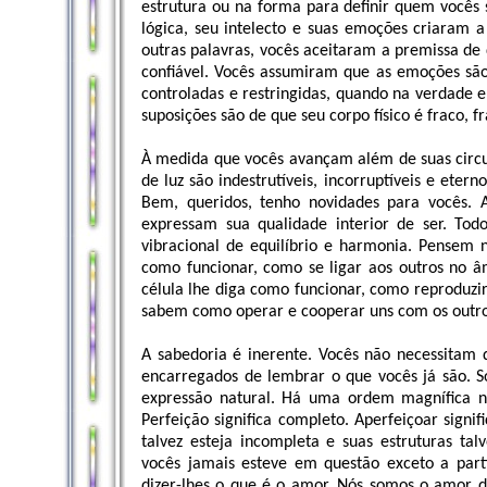
estrutura ou na forma para definir quem vocês 
lógica, seu intelecto e suas emoções criaram 
outras palavras, vocês aceitaram a premissa de 
confiável. Vocês assumiram que as emoções sã
controladas e restringidas, quando na verdade el
suposições são de que seu corpo físico é fraco, f
À medida que vocês avançam além de suas circu
de luz são indestrutíveis, incorruptíveis e ete
Bem, queridos, tenho novidades para vocês.
expressam sua qualidade interior de ser. Tod
vibracional de equilíbrio e harmonia. Pensem 
como funcionar, como se ligar aos outros no â
célula lhe diga como funcionar, como reproduzi
sabem como operar e cooperar uns com os outros
A sabedoria é inerente. Vocês não necessitam 
encarregados de lembrar o que vocês já são. S
expressão natural. Há uma ordem magnífica n
Perfeição significa completo. Aperfeiçoar signi
talvez esteja incompleta e suas estruturas ta
vocês jamais esteve em questão exceto a par
dizer-lhes o que é o amor. Nós somos o amor d