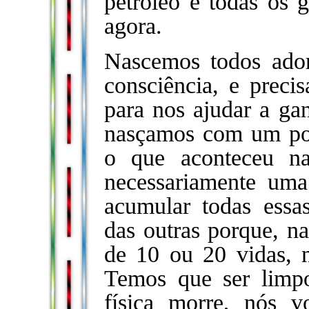
petróleo e todas os 
agora.
Nascemos todos ado
consciência, e preci
para nos ajudar a ga
nasçamos com um pou
o que aconteceu na
necessariamente um
acumular todas ess
das outras porque, n
de 10 ou 20 vidas, 
Temos que ser limp
física morre, nós v