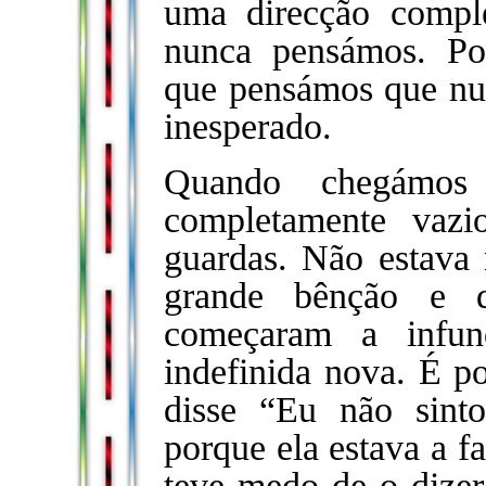
uma direcção comple
nunca pensámos. Po
que pensámos que nun
inesperado.
Quando chegámos 
completamente vazi
guardas. Não estava 
grande bênção e d
começaram a infun
indefinida nova. É p
disse “Eu não sinto
porque ela estava a f
teve medo de o dizer