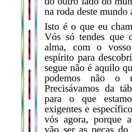
do outro lado do mun
na roda deste mundo 
Isto é o que eu chamo
Vós só tendes que 
alma, com o vosso
espírito para descobr
segue não é aquilo qu
podemos não o rec
Precisávamos da táb
para o que estamo
exigentes e específic
vós agora, porque a
vão ser as peças do 