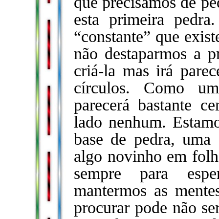
que precisamos de pe
esta primeira pedra
“constante” que exist
não destaparmos a pr
criá-la mas irá pare
círculos. Como u
parecerá bastante c
lado nenhum. Estamo
base de pedra, uma c
algo novinho em folh
sempre para espe
mantermos as mentes
procurar pode não se