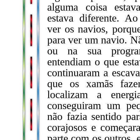
alguma coisa esta
estava diferente. A
ver os navios, porqu
para ver um navio. Nã
ou na sua progra
entendiam o que esta
continuaram a escavar
que os xamãs faze
localizam a energ
conseguiram um peq
não fazia sentido pa
corajosos e começara
parte com os outros, 