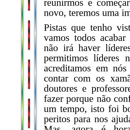
reunirmos e começar
novo, teremos uma i
Pistas que tenho vi
vamos todos acaba
não irá haver lídere
permitimos líderes
acreditamos em nós 
contar com os xamã
doutores e professo
fazer porque não con
um tempo, isto foi 
peritos para nos ajud
Mas, agora é hor